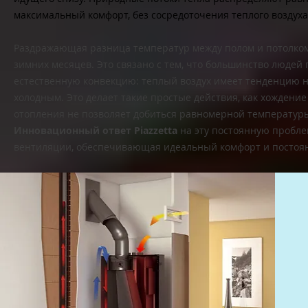
максимальный комфорт, без сосредоточения теплого воздуха
Раздражающая разница температур между полом и потолком 
зимних месяцев. Это связано с тем, что большинство люде
естественную конвекцию: теплый воздух имеет тенденцию на
холодным. Это делает такие простые действия, как хождени
отопления не позволяет добиться равномерной температуры
Инновационный ответ Piazzetta
на эту постоянную пробле
вентиляции, обеспечивающая идеальный комфорт и постоя