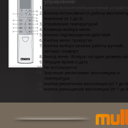
управления:​
Кнопка включения/выключения устройст
Кнопка интенсивности работы вентилятор
значение от 1 до 4)
Управление температурой
Клавиши выбора меню
Кнопка подтверждения действий
Кнопка меню прокрутки
Кнопка выбора режима работы-ручной,
автомат, комфорт
Выход меню- Возврат на один уровень на
Текущее время и дата
Не используется
Значение увеличивает вентиляцию и
температура
кнопка увеличения вентиляции (от 1 до 4)
кнопка уменьшения вентиляции (от 1 до 4