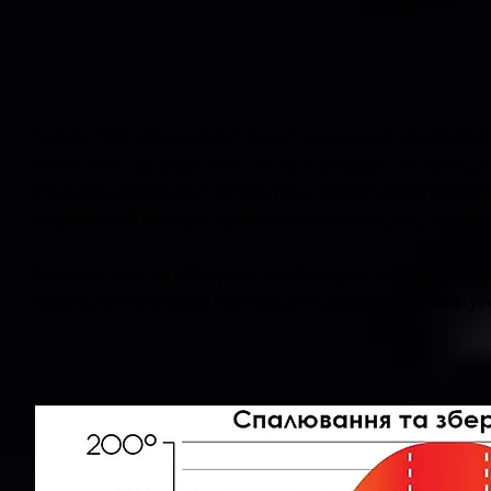
Выпуск тепла происходит за счет излучения, накопител
части печи, приводится к соответствующей температуре
функционирования. Поэтому печь обеспечивает обогрев 
натуральной или принудительной конвекции (с системо
При отключении HSS продолжает излучать тепло натур
накопительную массу при соответствующей температуре