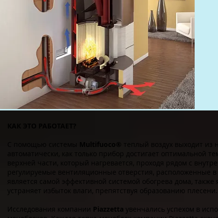
КАК ЭТО РАБОТАЕТ?
С помощью системы
Multifuoco®
теплый воздух выходит из н
автоматически, как только прибор достигает оптимальной т
верхней части, который нагревается, проходя рядом с внутр
регулируемые вентиляционные отверстия, расположенные в н
является самой эффективной системой обогрева дома, также
устраняет избыток влаги, препятствуя образованию плесени.
Исследования компании
Piazzetta
увенчались успехом в исп