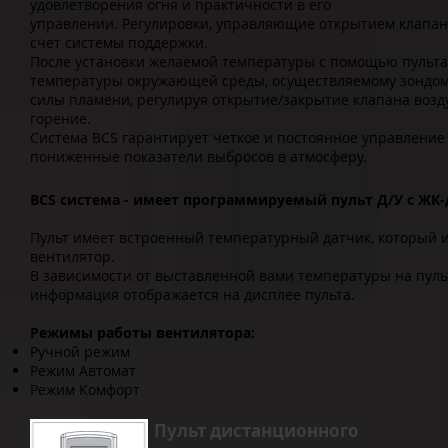
удовлетворения огня и практичности в его
управлении. Регулировки, управляющие открытием клапана 
счет системы поддержки.
После установки желаемой температуры с помощью пульта
температуры окружающей среды, осуществляемому зондом
силы пламени, регулируя открытие/закрытие клапана возд
горение.
Система BCS гарантирует четкое и постоянное управлени
пониженные показатели выбросов в атмосферу.
BCS система - имеет программируемый пульт Д/У с ЖК-
Пульт имеет встроенный температурный датчик, который и
вентилятор.
В зависимости от выставленной вами температуры на пуль
информация отображается на дисплее пульта.
Режимы работы вентилятора:
Ручной режим
Режим Автомат
Режим Комфорт
Пульт дистанционного