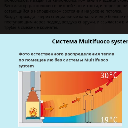
моноблоков. Каждая топка-моноблок компании Piazzetta ско
Вентилятор расположен в нижней части топки, и через решет
остающийся в неподвижном состоянии на уровне потолка.
Воздух проходит через специальные каналы и еще больше на
поступающим через подвод воздуха снаружи, и ссылается в 
трубы в смежные комнаты.
Система Multifuoco syst
Фото естественного распределения тепла
по помещению без системы
Multifuoco
system