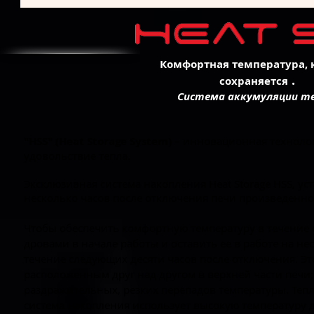
Комфортная температура, 
.
сохраняется
Система аккумуляции
те
"HSS" (Heat Storage System)
–
инновационная технолог
удовольствие тепла.
Эксклюзивная система накопления Heat Storage HSS, у
несколько часов после отключения печи произведенно
Чтобы обеспечить комфортную температуру в течение 
дровами в начале работы и оставить ее в работе на н
течение следующих десяти часов после отключения. Э
расположенным друг над другом в верхней части печи; о
раздражительных, резких перепадов температуры. Тепл
система накопления использует высокую температуру 