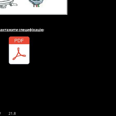
вантажити специфікацію
:
W
21.8