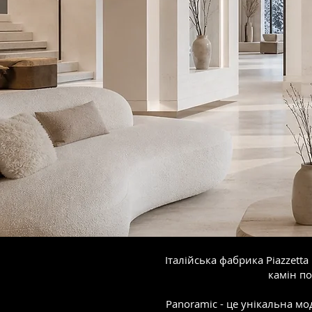
Італійська фабрика Piazzett
камін по
Panoramic - це унікальна мод