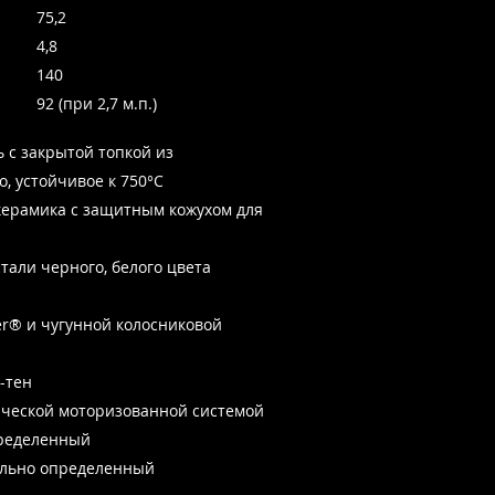
75,2
4,8
140
92 (при 2,7 м.п.)
ь с закрытой топкой из
, устойчивое к 750°C
керамика
с защитным кожухом для
тали черного, белого цвета
ker® и чугунной колосниковой
р-тен
рической моторизованной системой
пределенный
ельно определенный