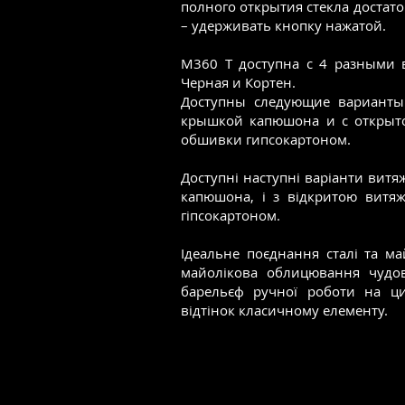
полного открытия стекла достато
– удерживать кнопку нажатой.
M360 T доступна с 4 разными 
Черная и Кортен.
Доступны следующие варианты
крышкой капюшона и с открыт
обшивки гипсокартоном.
Доступні наступні варіанти вит
капюшона, і з відкритою витя
гіпсокартоном.
Ідеальне поєднання сталі та ма
майолікова облицювання чудово
барельєф ручної роботи на ци
відтінок класичному елементу.