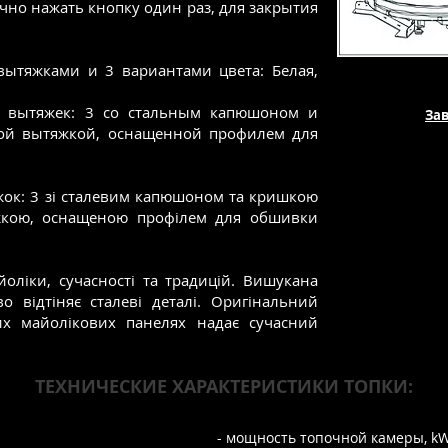
чно нажать кнопку один раз, для закрытия
вытяжками и 3 вариантами цвета: Белая,
 вытяжек: 3 со стальным капюшоном и
За
ой вытяжкой, оснащенной профилем для
яжок: 3 зі сталевим капюшоном та кришкою
жкою, оснащеною профілем для обшивки
йоліки, сучасності та традицій. Вишукана
 відтіняє сталеві деталі. Оригінальний
х майолікових панелях надає сучасний
ТЕХНИЧЕСКИЕ ХАРАКТЕРИСТИКИ ТОПКИ:
- мощность топочной камеры, k