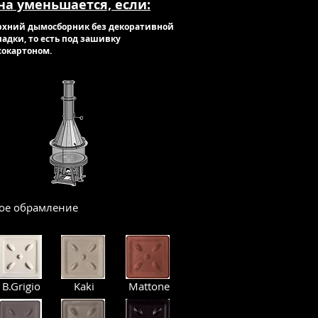
на уменьшается, если:
ерхний дымосборник без декоративной
ладки, то есть под зашивку
сокартоном.
ое обрамление
:
B.Grigio
Kaki
Mattone