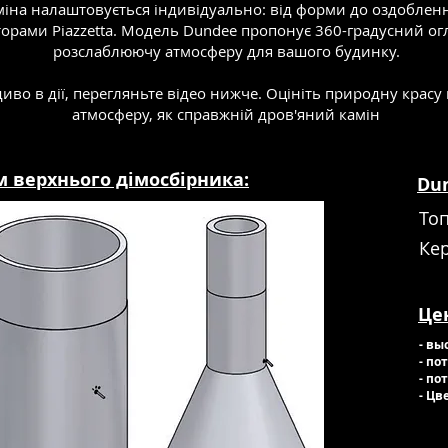
іна налаштовується індивідуально: від форми до оздоблення
орами Piazzetta. Модель Dundee пропонує 360-градусний ог
розслаблюючу атмосферу для вашого будинку.
иво в дії, перегляньте відео нижче. Оцініть природну красу 
атмосферу, як справжній дров'яний камін
 верхнього дімосбірника:
Dun
То
Ке
Це
- вы
- по
- по
- Цв