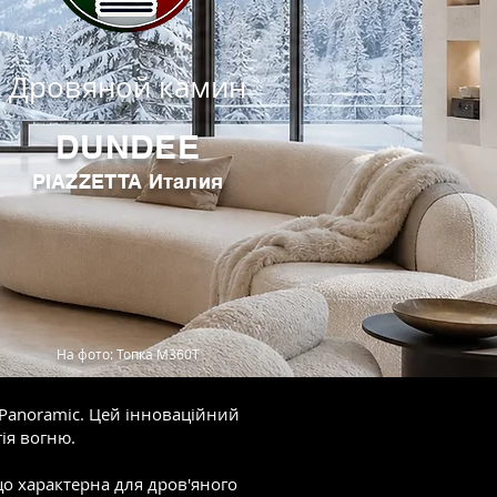
Дровяной камин
DUNDEE
PIAZZETTA Италия
На фото: Топка М360Т
 Panoramic. Цей інноваційний
ія вогню.
 що характерна для дров'яного