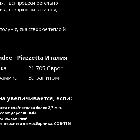
, і всі процеси ретельно
ляд, створюючи затишну,
полум'я, яка створює тепло й
dee - Piazzetta Италия
пка
21.705 Євро*
рамика
За запитом
на увеличивается, если:
сота пола/потолка более 2,7 м.п.
толок: деревянный
толок: скатный
ет верхнего дымосборника: COR-TEN