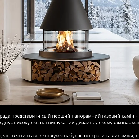
a рада представити свій перший панорамний газовий камін -
єднує високу якість і вишуканий дизайн, у якому оживає маг
ель, в якій і газове полум'я набуває тієї краси та динаміки,