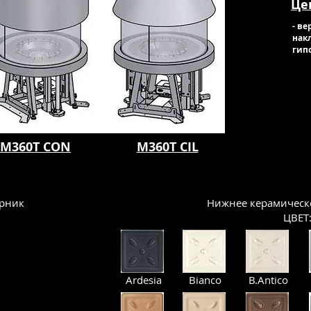
Це
- в
нак
гип
M360T CON
M360T CIL
рник
Нижнее керамическ
ЦВЕТ
Ardesia
Bianco
B.Antico