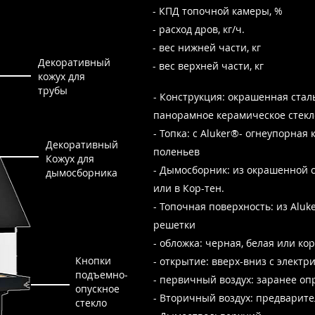
- КПД топочной камеры, %
- расход дров, кг/ч.
- вес нижней части, кг
Декоративный
- вес верхней части, кг
кожух для
трубы
- Конструкция: окрашенная стал
панорамное керамическое стекло
- Топка: с Aluker®-
огнеупорная 
Декоративный
поленьев
Кожух для
- Дымосборник: из окрашенной с
дымосборника
или в Кор-тен.
- Топочная поверхность: из Alu
решетки
- обложка: черная, белая или ко
Кнопки
- открытие: вверх-вниз с элект
подъемно-
- первичный воздух: заранее о
опускное
- Вторичный воздух: предварит
стекло