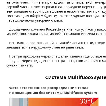
автоматично, як тільки прилад досягає оптимальної темпер
верхній частині, яке нагрівається, проходячи поруч із внут
вентиляційні отвори, розташовані в нижній частині приладу
системою для обігріву будинку, також є чудовим інструмент
перешкоджаючи утворенню цвілі.
Дослідження компанії
Piazzetta
увінчалися успіхом у вико
моноблоков. Кожна топка-моноблок компанії Piazzetta скон
Вентилятор розташований в нижній частині топки, і через 
залишається в нерухомому стані на рівні стелі.
Повітря проходить через спеціальні канали і ще більше наг
поступає через підведення повітря зовні, і посилається в м
суміжні кімнати.
Система Multifuoco sys
Фото естественного распределения тепла
по помещению без системы
Multifuoco system