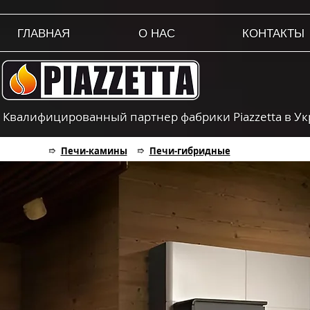
ГЛАВНАЯ
О НАС
КОНТАКТЫ
Квалифицированный партнер фабрики Piazzetta в У
➱
Печи-камины
➱
Печи-гибридные