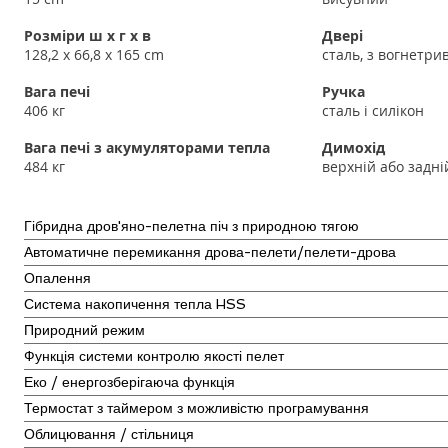
Розміри ш x г x в
Двері
128,2 x 66,8
x 165 cm
сталь, з вогнетри
Вага печі
Ручка
406 кг
сталь і силікон
Вага печі з акумуляторами тепла
Димохід
484 кг
верхній або задні
Гібридна дров'яно-пелетна піч з природною тягою
Автоматичне перемикання дрова-пелети/пелети-дрова
Опалення
Система накопичення тепла HSS
Природний режим
Функція системи контролю якості пелет
Еко / енергозберігаюча функція
Термостат з таймером з можливістю програмування
Облицювання / стільниця