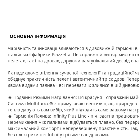
ОСНОВНА ІНФОРМАЦІЯ
Чарівність та інновації зливаються в дивовижній гармонії в гі
італійської фабрики Piazzetta. Це справжній витвір мистецт
пелетах, так і на дровах, даруючи вам унікальний досвід оп
Як надихаюче втілення сучасної технології та традиційної чар
об'єднує практичність пелет і автентичний тріск дров. Тепе
двома видами палива - всі переваги їх злилися в цій дивови
🔥 Подвійні Режими Нагрівання: Ця красуня - справжній май
Система Multifuoco® з примусовою вентиляцією, природна 
тепла дарують вам вибір, який підходить саме вашому наст
🔥 Гармонія Палива: Infinity Plus Line - піч, здатна працювати
Перемикання між паливами відбувається плавно, без пере
максимальний комфорт і неперевершену практичність. Так, 
без електрики піч Infinity грітиме вас дровами.