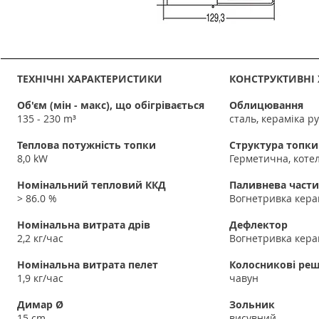
ТЕХНІЧНІ ХАРАКТЕРИСТИКИ
КОНСТРУКТИВНІ
Об'єм (мін - макс), що обігрівається
Облицювання
135 - 230 m³
сталь, кераміка р
Теплова потужність топки
Структура топки
8,0 kW
Герметична, коте
Номінальний тепловий ККД
Паливнева част
> 86.0 %
Вогнетривка кера
Номінальна витрата дрів
Дефлектор
2,2 кг/час
Вогнетривка кера
Номінальна витрата пелет
Колосникові реш
1,9 кг/час
чавун
Димар Ø
Зольник
15 cm
висувний