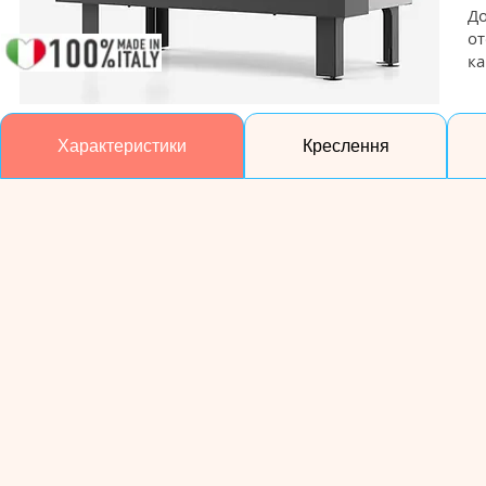
До
от
ка
Характеристики
Креслення