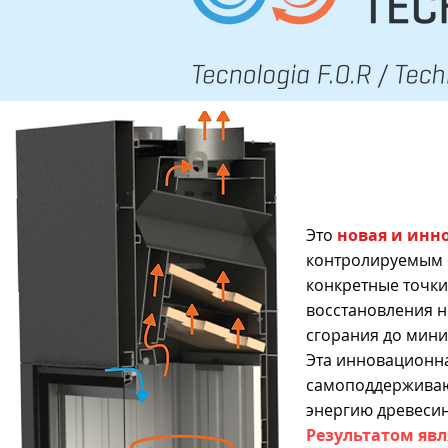
Это
новая и инн
контролируемым с
конкретные точки
восстановления 
сгорания до мин
Эта инновационн
самоподдерживаю
энергию древесин
Результатом яв