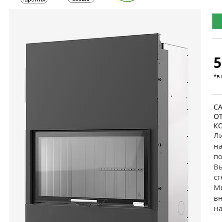
5
*в 
С
О
К
Ли
на
п
Вы
ст
Ми
вн
на