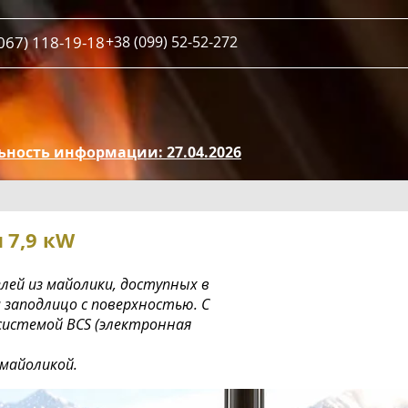
067) 118-19-18
+38 (099) 52-52-272
ьность информации: 27.04.2026
я
7,9 кW
лей из майолики, доступных в
м заподлицо с поверхностью. С
системой BCS (электронная
майоликой.