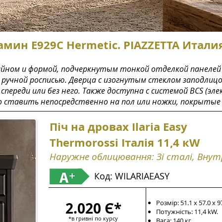
амин E929C Hermetic. PIAZZETTA Итали
зайном и формой, подчеркнутым тонкой отделкой панелей
 с ручной росписью. Дверца с изогнутым стеклом заподлиц
реди или без него. Также доступна с системой BCS (эле
 ставить непосредственно на пол или ножки, покрытые
Піч на дровах Ilaria Easy
Thermorossi Італія 11,4 кW
Наружне облицювання: Зі сталі, Внут
Код: WILARIAEASY
Розмір: 51.1 х 57.0 x 9
2.020 Є*
Потужність: 11,4 kW.
*в гривні по курсу
Вага: 140 кг.