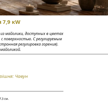
я
7,9 кW
 из майолики, доступных в цветах
о с поверхностью. С регулируемым
ктронная регулировка горения).
 майоликой.
рішня: Чавун
7.3 см.