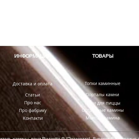
ИНФОРМАЦИЯ
ТОВАРЫ
Топки каминные
Доставка и оплата
Порталы камни
Статьи
Про нас
Печи для пиццы
Островные камины
Про фабрику
Монтаж камина
Контакти
ель камины, печи Piazzetta ® (Пиаззетта), Superior ® в Украине.