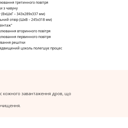
улювання третинного повітря
ки з чавуну
у (ВхШхГ – 343x289x337 мм)
ьний отвір (ШхВ – 245x318 мм)
"вінтаж"
гулювання вторинного повітря
гулювання первинного повітря
ування решітки
підвищений цоколь полегшує процес
ас кожного завантаження дров, що
 очищення.