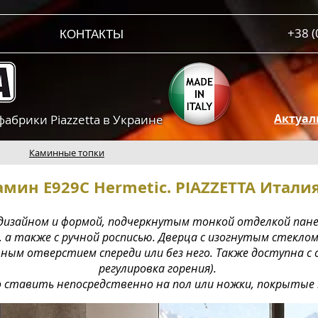
+38 (
КОНТАКТЫ
Актуал
брики Piazzetta в Украине
Каминные топки
амин E929C Hermetic. PIAZZETTA Итали
 дизайном и формой, подчеркнутым тонкой отделкой пане
a, а также с ручной росписью. Дверца с изогнутым стекло
ым отверстием спереди или без него. Также доступна с 
регулировка горения).
 ставить непосредственно на пол или ножки, покрытые 