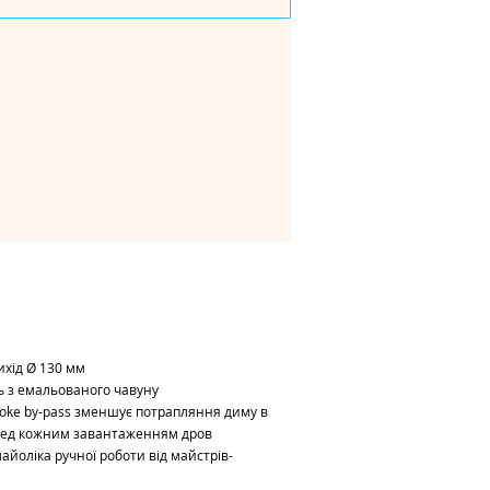
ихід Ø 130 мм
ь з емальованого чавуну
moke by-pass зменшує потрапляння диму в
ред кожним завантаженням дров
айоліка ручної роботи від майстрів-