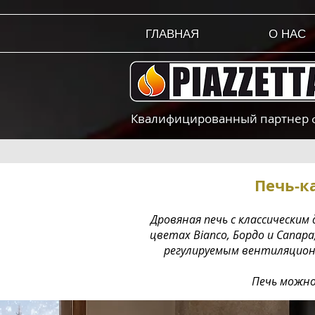
ГЛАВНАЯ
О НАС
Квалифицированный партнер фа
Печь-к
Дровяная печь с классическим
цветах Bianco, Бордо и Canap
регулируемым вентиляционн
Печь можно