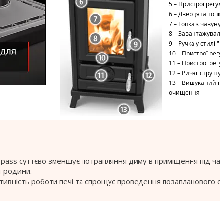
5 – Пристрої рег
6 – Дверцята топ
7 – Топка з чавун
8 – Завантажувал
9 – Ручка у стилі 
10 – Пристрої ре
11 – Пристрої ре
12 – Ричаг струш
13 – Вишуканий 
очищення
pass суттєво зменшує потрапляння диму в приміщення під ч
ї родини.
ктивність роботи печі та спрощує проведення позапланового