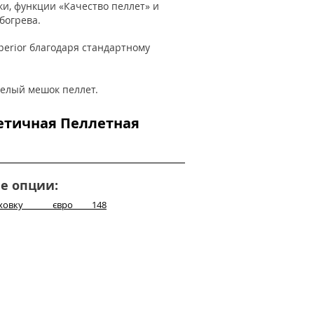
и, функции «Качество пеллет» и
богрева.
erior благодаря стандартному
целый мешок пеллет.
метичная Пеллетная
е опции:
о в духовку євро 148