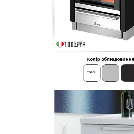
Колір облицюванн
сталь