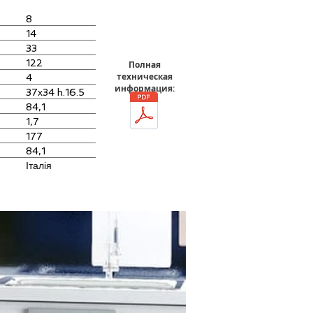
8
14
33
122
Полная
техническая
4
информация:
37х34 h.16.5
84,1
1,7
177
84,1
Італія