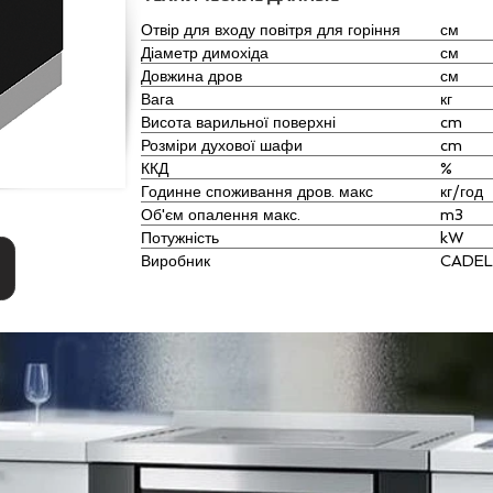
Отвір для входу повітря для горіння
см
Діаметр димохіда
см
Довжина дров
см
Вага
кг
Висота варильної поверхні
cm
Розміри духової шафи
cm
ККД
%
Годинне споживання дров. макс
кг/год
я
Об'єм опалення макс.
m3
Потужність
kW
Виробник
CADEL