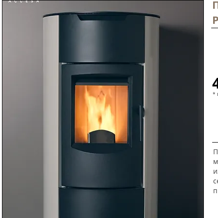
* 
П
м
и
с
п