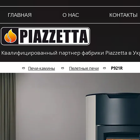
ГЛАВНАЯ
О НАС
КОНТАКТЫ
Квалифицированный партнер фабрики Piazzetta в У
➱
Печи-камины
➱
Пелетные печи
➱
P921R