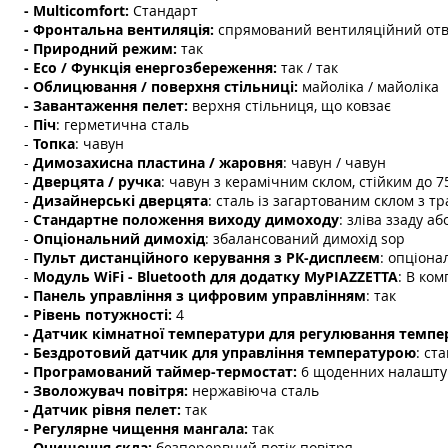
- Multicomfort:
Стандарт
- Фронтальна вентиляція:
спрямований вентиляційний отв
- Природний режим:
так
- Eco / Функція енергозбереження:
так / так
- Облицювання / поверхня стільниці:
майоліка / майоліка
- Завантаження пелет:
верхня стільниця, що ковзає
-
Піч
: герметична сталь
-
Топка
: чавун
-
Димозахисна пластина / жаровня
: чавун / чавун
-
Дверцята / ручка
: чавун з керамічним склом, стійким до 75
-
Дизайнерські дверцята
: сталь із загартованим склом з 
-
Стандартне положення виходу димоходу
: зліва ззаду аб
-
Опціональний димохід
: збалансований димохід sop
-
Пульт дистанційного керування з РК-дисплеєм
: опціона
-
Модуль WiFi - Bluetooth для додатку MyPIAZZETTA
: В ком
- Панель управління з цифровим управлінням
: так
- Рівень потужності:
4
- Датчик кімнатної температури для регулювання темпе
- Бездротовий датчик для управління температурою
: ст
- Програмований таймер-термостат:
6 щоденних налаштув
- Зволожувач повітря:
нержавіюча сталь
- Датчик рівня пелет:
так
- Регулярне чищення мангала:
так
- Очищення скла:
безперервний потік повітря