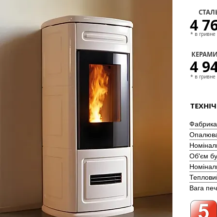
СТАЛ
4 7
* в гривне
КЕРАМИ
4 9
* в гривне
ТЕХНІЧ
Фабрика
Опалюва
Номіналь
Об'єм б
Номінал
Теплови
Вага печ