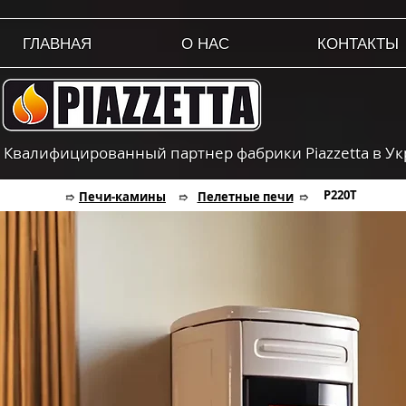
ГЛАВНАЯ
О НАС
КОНТАКТЫ
Квалифицированный партнер фабрики Piazzetta в У
P220T
Печи-камины
Пелетные печи
➱
➱
➱