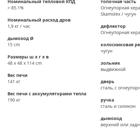
Номинальный тепловой КПД
топочная часть
> 85.1%
Огнеупорная кер
Skamolex / чугун
Номинальный расход дров
1,9 кг / час
дефлектор
Огнеупорная кер
дымоход Ø
15 cm
колосниковая р
чугун
Размеры ш x г x в
48 x 48 x 114 cm
зольник
выдвижной
Вес печи
141 кг
дверь
сталь, с огнеупо
Вес печи с аккумуляторами тепла
190 кг
ручка
сталь и силикон
дымоход
верхний или зад