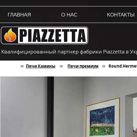
ГЛАВНАЯ
О НАС
КОНТАКТЫ
Квалифицированный партнер фабрики Piazzetta в У
Печи Камины
Печи премиум
Round Hermet
➱
➱
➱