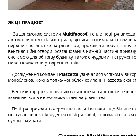
ЯК ЦЕ ПРАЦЮЄ?
За допомогою системи
Multifuoco®
тепле повітря виходит
автоматично, як тільки прилад досягає оптимальної темпер
верхній частині, яке нагрівається, проходячи поруч із внут
вентиляційні отвори, розташовані в нижній частині приладу
системою для обігріву будинку, також є чудовим інструмент
перешкоджаючи утворенню цвілі.
Дослідження компанії
Piazzetta
увінчалися успіхом у вико
моноблоков. Кожна топка-моноблок компанії Piazzetta скон
Вентилятор розташований в нижній частині топки, і через 
залишається в нерухомому стані на рівні стелі.
Повітря проходить через спеціальні канали і ще більше наг
поступає через підведення повітря зовні, і посилається в м
суміжні кімнати.