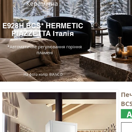
Керамічна
E928H BCS* HERMETIC
PIAZZETTA Італія
*Автоматичне регулювання горіння
пламені
На фото колір: BIANCO
Пе
BCS