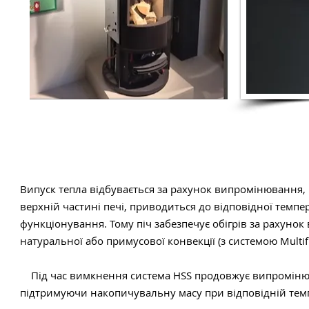
Випуск тепла відбувається за рахунок випромінювання,
верхній частині печі, приводиться до відповідної темпе
функціонування. Тому піч забезпечує обігрів за рахунок
натуральної або примусової конвекції (з системою Multifu
Під час вимкнення система HSS продовжує випроміню
підтримуючи накопичувальну масу при відповідній темп