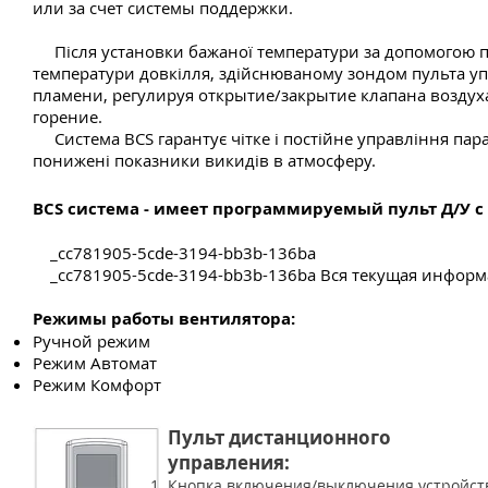
или за счет системы поддержки.
Після установки бажаної температури за допомогою пу
температури довкілля, здійснюваному зондом пульта 
пламени, регулируя открытие/закрытие клапана воздух
горение.
Система BCS гарантує чітке і постійне управління пар
понижені показники викидів в атмосферу.
BCS система - имеет программируемый пульт Д/У с
_cc781905-5cde-3194-bb3b-136ba
_cc781905-5cde-3194-bb3b-136ba Вся текущая информа
Режимы работы вентилятора:
Ручной режим
Режим Автомат
Режим Комфорт
Пульт дистанционного
управления:​
Кнопка включения/выключения устройст