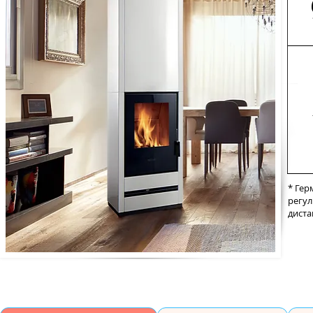
* Гер
регул
диста