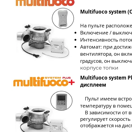
Multifuoco system (
На пульте располож
Включение / выклю
Интенсивность пото
Автомат: при достиж
вентилятора, он вкл
градусов, он выключ
корпусе топки
Multifuoco system P
дисплеем
Пульт имеем встро
температуру в помещ
В зависимости от 
регулирует скорость
отображается на дис