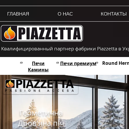
ГЛАВНАЯ
О НАС
КОНТАКТЫ
Квалифицированный партнер фабрики Piazzetta в У
Round Herm
➱
Печи
➱
Печи премиум
➱
Камины
Герметична
Дров'яна піч