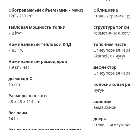
Обогреваемый объем (мин - макс)
Облицовка
120 - 210 m³
сталь, керамика 
Тепловая мощность топки
структура топки
7,2 kW
герметичная, кот
Номинальный тепловой КПД
топочная часть
> 85.1%
Огнеупорная кер
Skamolex / чугун
Номинальный расход дров
1,9 кг / час
дефлектор
Огнеупорная кер
дымоход Ø
15 cm
колосниковая р
чугун
Размеры ш x г x в
48 x 48 x 114 cm
зольник
выдвижной
Вес печи
141 кг
дверь
сталь, с огнеупо
Вес печи с аккумуляторами тепла