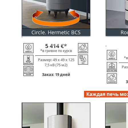
Circle. Hermetic BCS
Ro
электронное управление
горения
5 414
€
*
*в гривне по к
урс
в
*в
Размер: 49 х 49 х 125
7,5 кВ (75 м2)
Раз
Заказ: 19 дней
З
Каждая печь мож