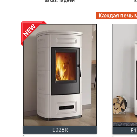
Заказ: 19 дней
З
Каждая печь м
E928R
E1