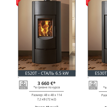
E520T - СТАЛЬ 6.5 kW
E530T
3 660
€
*
*в гривне по к
урс
в
*в
Размер: 48 х 48 х 114
Разм
7,2 кВ (72 м2)