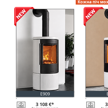
Кожна піч мож
E909
3 108
€
*
3