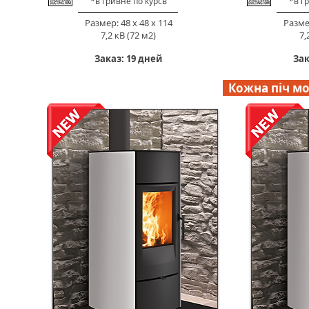
*в гривне по к
урс
в
*в г
Размер: 48 х 48 х 114
Размер
7,2 кВ (72 м2)
7,
Заказ: 19 дней
Зак
Кожна піч мо