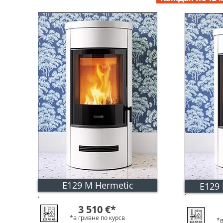
E129 M Hermetic
E129
электронн
3 510
€
*
*в гривне по к
урс
в
*в