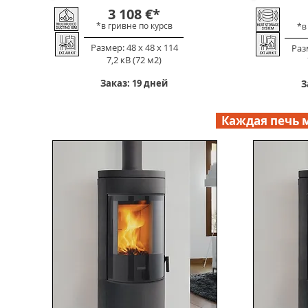
3 108
€
*
*в гривне по к
урс
в
*в
Размер: 48 х 48 х 114
Разм
7,2 кВ (72 м2)
Заказ: 19 дней
З
Каждая печь м