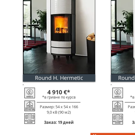
Round H. Hermetic
Round
электронн
4 910
€
*
*в гривне по к
урс
в
*в
Размер: 54 х 54 х 166
Разм
9,0 кВ (90 м2)
Заказ: 19 дней
З