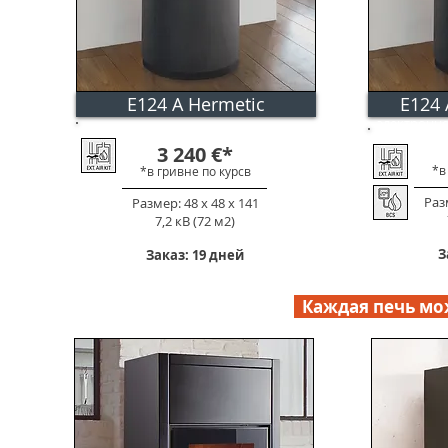
E124 A Hermetic
E124 
электронн
3 240
€
*
*в
*в гривне по к
урс
в
Разм
Размер: 48 х 48 х 141
7,2 кВ (72 м2)
З
Заказ: 19 дней
Каждая печь мож