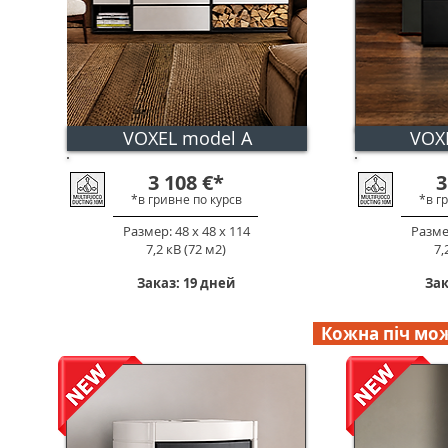
VOXEL model A
VOX
3 108
€
*
3
*в гривне по к
урс
в
*в г
Размер: 48 х 48 х 114
Размер
7,2 кВ (72 м2)
7,
Заказ: 19 дней
Зак
Кожна піч мож