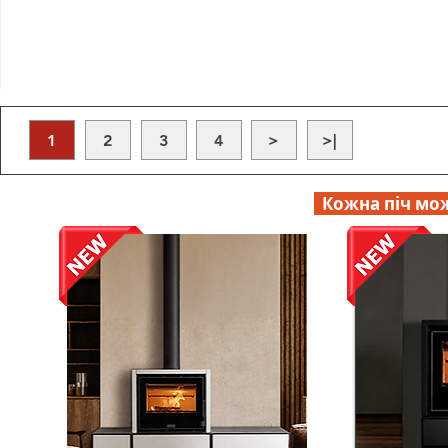
1
2
3
4
>
>|
Кожна піч мож