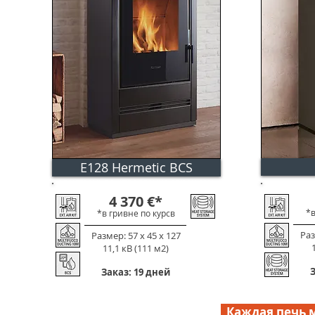
E128 Hermetic BCS
электронное управление горением
4 370
€
*
*в
*в гривне по к
урс
в
Раз
Размер: 57 х 45 х 127
11,1 кВ (111 м2)
З
Заказ: 19 дней
Каждая печь м