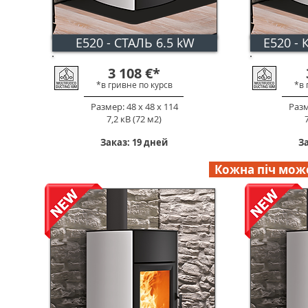
E520 - СТАЛЬ 6.5 kW
E520 - 
3 108
€
*
*в гривне по к
урс
в
*в 
Размер: 48 х 48 х 114
Разм
7,2 кВ (72 м2)
Заказ: 19 дней
За
Кожна піч може