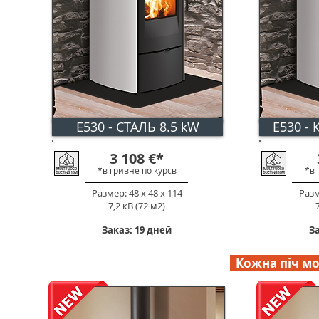
E530 - СТАЛЬ 8.5 kW
E530 - 
3 108
€
*
*в гривне по к
урс
в
*в 
Размер: 48 х 48 х 114
Разм
7,2 кВ (72 м2)
Заказ: 19 дней
За
Кожна піч мо