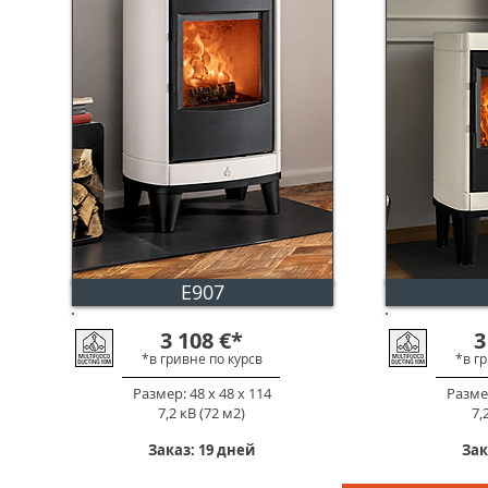
E907
3 108
€
*
3
*в гривне по к
урс
в
*в гр
Размер: 48 х 48 х 114
Размер
7,2 кВ (72 м2)
7,
Заказ: 19 дней
Зак