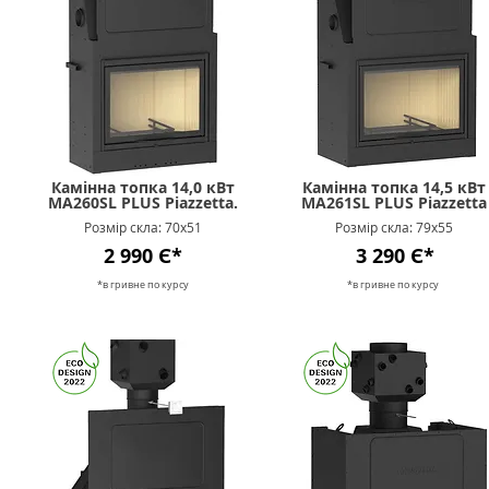
Камінна топка 14,0 кВт
Камінна топка 14,5 кВт
MA260SL PLUS Piazzetta.
MA261SL PLUS Piazzetta
Розмір скла: 70х51
Розмір скла: 79х55
2 990 Є*
3 290 Є*
*в гривне п
о к
урсу
*в гривне п
о к
урсу