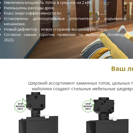
Увеличена мощность топок в среднем на 2 кВт.
Уменьшены расходы дров.
Класс энергоэффективности А+.
Установлены дополнительные уплотнители в подъемном
механизме.
Новый дефлектор – новое сгорание высокоэффективно.
Согласно самым строгим правилам по выбросам (Ecodesign
2022).
Ваш л
Широкий ассортимент каминных топок, цельных то
майолики создают стильные мебельные шедевр