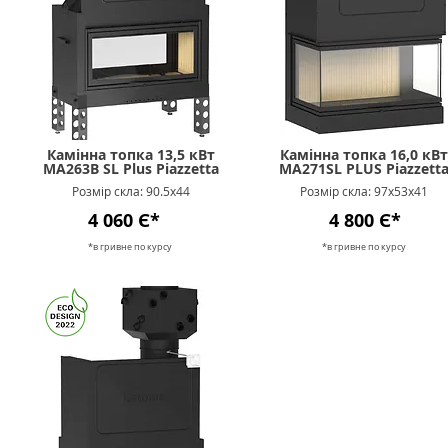
Камінна топка 13,5 кВт
Камінна топка 16,0 кВт
MA263B SL Plus Piazzetta
MA271SL PLUS Piazzett
Розмір скла: 90.5х44
Розмір скла: 97х53x41
4 060 Є*
4 800 Є*
*в гривне п
о к
урсу
*в гривне п
о к
урсу