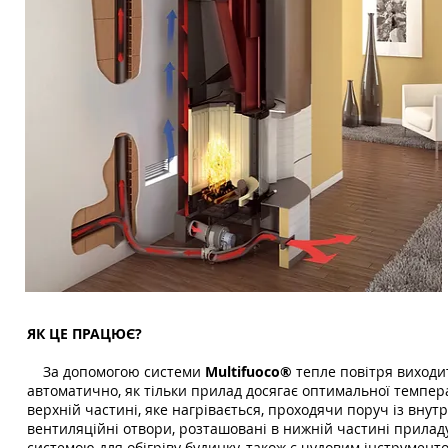
ЯК ЦЕ ПРАЦЮЄ?
За допомогою системи
Multifuoco®
тепле повітря виходит
автоматично, як тільки прилад досягає оптимальної темпер
верхній частині, яке нагрівається, проходячи поруч із внут
вентиляційні отвори, розташовані в нижній частині приладу
системою для обігріву будинку, також є чудовим інструмент