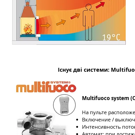
Існує дві системи: Multifu
Multifuoco system (
На пульте располож
Включение / выклю
Интенсивность пото
Автомат: при достиж