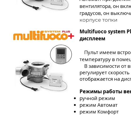
вентилятора, он вкл
градусов, он выключ
корпусе топки
Multifuoco system P
дисплеем
Пульт имеем встро
температуру в помещ
В зависимости от 
регулирует скорость
отображается на дис
Режимы работы ве
ручной режим
режим Автомат
режим Комфорт