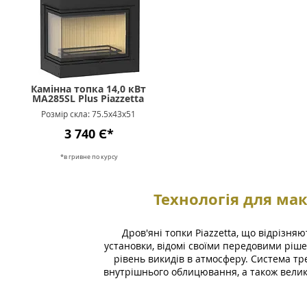
Камінна топка 14,0 кВт
MA285SL Plus Piazzetta
Розмір скла: 75.5х43x51
3 740 Є*
*в гривне п
о к
урсу
Технологія для ма
Дров'яні топки Piazzetta, що відрізн
установки, відомі своїми передовими ріше
рівень викидів в атмосферу. Система тр
внутрішнього облицювання, а також велик