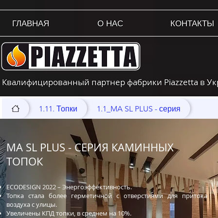
ГЛАВНАЯ
О НАС
КОНТАКТЫ
Квалифицированный партнер фабрики Piazzetta в У
1.11. Топки
1.1_MA SL PLUS - серия
MA SL PLUS - СЕРИЯ КАМИННЫХ
ТОПОК
ECODESIGN 2022 – Энергоэффективность.
Топка стала более герметичной с отверстиями для притока
воздуха с улицы.
Увеличены КПД топки, в среднем на 10%.