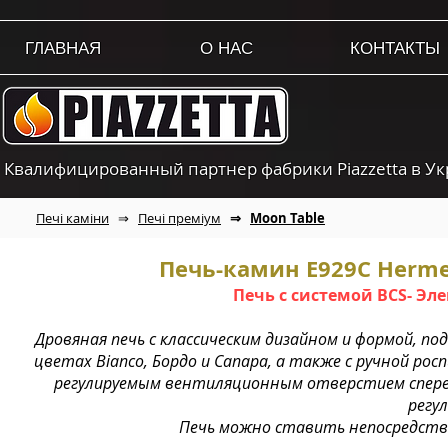
ГЛАВНАЯ
О НАС
КОНТАКТЫ
Квалифицированный партнер фабрики Piazzetta в У
Печі каміни
⇒
Печі преміум
⇒
Moon Table
Печь-камин E929C Hermet
Печь с системой BCS- Эл
Дровяная печь с классическим дизайном и формой, п
цветах Bianco, Бордо и Canapa, а также с ручной ро
регулируемым вентиляционным отверстием спереди
регул
Печь можно ставить непосредстве