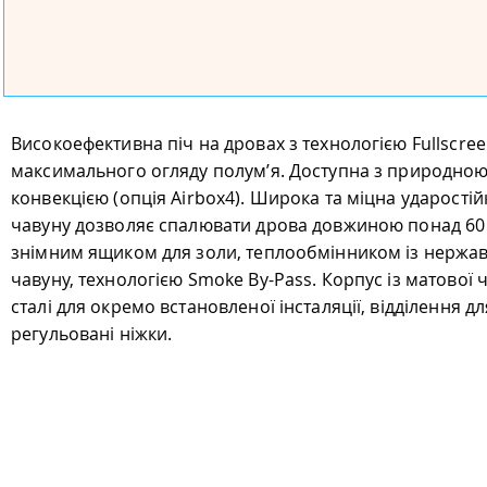
Високоефективна піч на дровах з технологією Fullscree
максимального огляду полум’я. Доступна з природно
конвекцією (опція Airbox4). Широка та міцна ударості
чавуну дозволяє спалювати дрова довжиною понад 60
знімним ящиком для золи, теплообмінником із нержаві
чавуну, технологією Smoke By-Pass. Корпус із матової
сталі для окремо встановленої інсталяції, відділення д
регульовані ніжки.