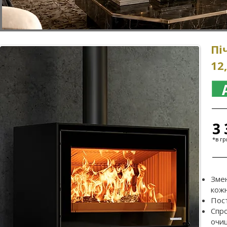
Пі
12
3 
*в гр
Змен
кож
Пос
Спр
очищ