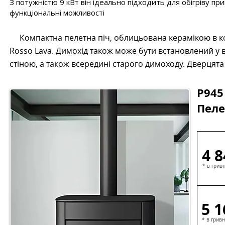
З потужністю 9 кВт він ідеально підходить для обігріву пр
функціональні можливості
Компактна пелетна піч, облицьована керамікою в коль
Rosso Lava. Димохід також може бути встановлений у ве
стіною, а також всередині старого димоходу. Дверцята
P945 
Пеле
4 8
* в грив
5 1
* в гривн