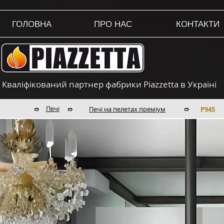
ГОЛОВНА
ПРО НАС
КОНТАКТИ
Кваліфікований партнер фабрики Piazzetta в Україні
Печі
Печі на пелетах преміум
➱
➱
➱
P945