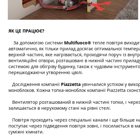
ЯК ЦЕ ПРАЦЮЄ?
За допомогою системи
Multifuoco®
тепле повітря виходит
автоматично, як тільки прилад досягає оптимальної темпер
верхній частині, яке нагрівається, проходячи поруч із внут
вентиляційні отвори, розташовані в нижній частині приладу
системою для обігріву будинку, також є чудовим інструмент
перешкоджаючи утворенню цвілі.
Дослідження компанії
Piazzetta
увінчалися успіхом у вико
моноблоков. Кожна топка-моноблок компанії Piazzetta скон
Вентилятор розташований в нижній частині топки, і через 
залишається в нерухомому стані на рівні стелі.
Повітря проходить через спеціальні канали і ще більше наг
поступає через підведення повітря зовні, і посилається в м
суміжні кімнати.