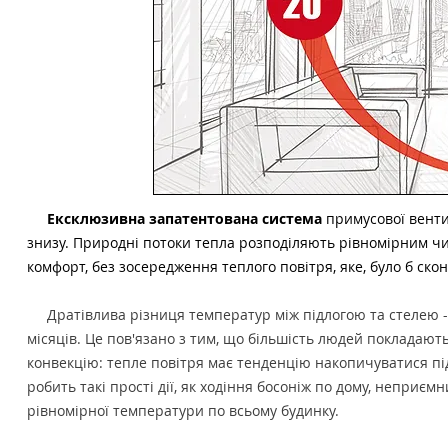
Ексклюзивна запатентована система
примусової венти
знизу. Природні потоки тепла розподіляють рівномірним чи
комфорт, без зосередження теплого повітря, яке, було б ско
Дратівлива різниця температур між підлогою та стелею -
місяців. Це пов'язано з тим, що більшість людей покладаю
конвекцію: тепле повітря має тенденцію накопичуватися під
робить такі прості дії, як ходіння босоніж по дому, неприє
рівномірної температури по всьому будинку.