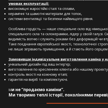
умовах експлуатації:
високоміцні жаростійкі сталі та сплави,
керамічні та шамотні матеріали для топок,
системи вентиляції та безпеки найвищого рівня.
Особлива гордість — наше спеціальне скло від німецької
спеціального скла та склокераміки, лідер у своїй галузі
видимість вогню і служить роками без деформацій чи вт
Таке поєднання європейської якості, технологічної строг
не лише зігрівають приміщення, а й стають його серцем
Замовивши індивідуальне виготовлення каміна у на
унікальний дизайн під ваш інтер’єр;
виготовлення по кресленнях клієнта або нашому проєкту
контроль якості на кожному етапі;
гарантія на виріб та комплектуючі.
и не “продаємо каміни”.
М
Ми творимо теплі історії, поколіннями перев