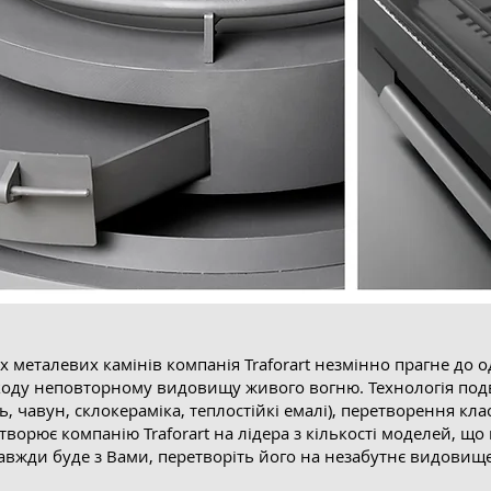
х металевих камінів компанія Traforart незмінно прагне до од
шкоду неповторному видовищу живого вогню. Технологія по
ль, чавун, склокераміка, теплостійкі емалі), перетворення к
орює компанію Traforart на лідера з кількості моделей, що
авжди буде з Вами, перетворіть його на незабутнє видовище