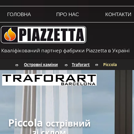
ГОЛОВНА
ПРО НАС
КОНТАКТИ
Кваліфікований партнер фабрики Piazzetta в Україні
Островні каміни
Traforart
Piccola
➱
➱
➱
Piccola
острівний
зі склом