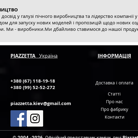
НИЦТВО
досвід у галузі пічного виробництва та лідерство компанії 
ідом для запуску нових моделей і пропозицій щодо нових о
. Ми - виробники.Ми дбайливо ставимося до нашої продукці
PIAZZETTA
Україна
ІНФОРМАЦІЯ
+380 (67) 118-19-18
Доставка і оплата
+380 (99) 52-52-272
Статті
Про нас
piazzetta.kiev@gmail.com
Про фабрику
Контакти
© 2004 -2026, Офіційний представник каміни, печі Piazzetta