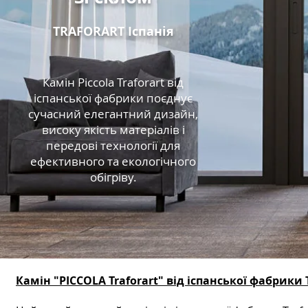
TRAFORART Іспанія
Камін Piccola Traforart від
іспанської фабрики поєднує
сучасний елегантний дизайн,
високу якість матеріалів і
передові технології для
ефективного та екологічного
обігріву.
Камін "PICCOLA Traforart" від іспанської фабрики T