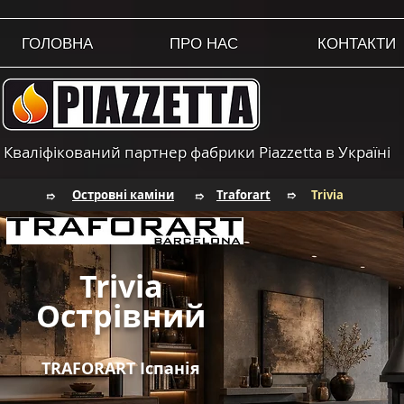
ГОЛОВНА
ПРО НАС
КОНТАКТИ
Кваліфікований партнер фабрики Piazzetta в Україні
Островні каміни
Traforart
Trivia
➱
➱
➱
Trivia
Острівний
TRAFORART Іспанія