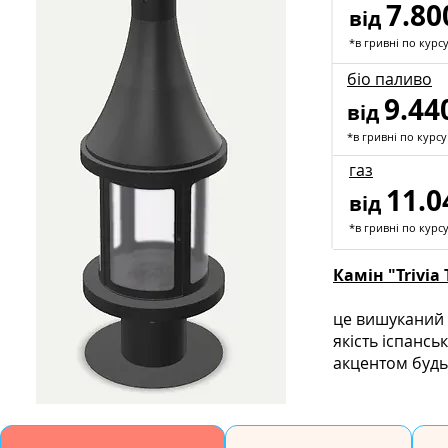
7.80
від
*в гривні по курс
біо паливо
9.44
від
*в гривні по курсу
газ
11.0
від
*в гривні по курс
Камін "Trivia
це вишуканий е
якість іспансь
акцентом будь-