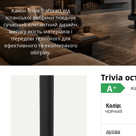
Камін Trivia Traforart від
іспанської фабрики поєднує
сучасний елегантний дизайн,
високу якість матеріалів і
передові технології для
ефективного та екологічного
обігріву.
Trivia о
Ко
Колір:
ЧОРНИЙ
дрова