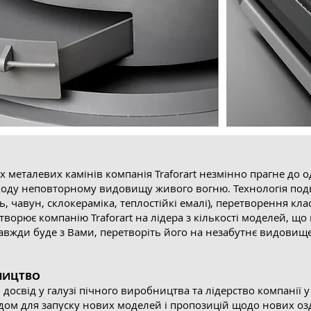
х металевих камінів компанія Traforart незмінно прагне до од
шкоду неповторному видовищу живого вогню. Технологія по
ль, чавун, склокераміка, теплостійкі емалі), перетворення к
орює компанію Traforart на лідера з кількості моделей, що
авжди буде з Вами, перетворіть його на незабутнє видовище
НИЦТВО
досвід у галузі пічного виробництва та лідерство компанії 
ідом для запуску нових моделей і пропозицій щодо нових о