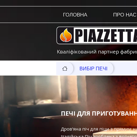
ГОЛОВНА
ПРО НАС
Кваліфікований партнер фабрики
ВИБІР ПЕЧІ
ПЕЧІ ДЛЯ ПРИГОТУВАНН
Дров'яна піч для піци з прямим н
Італійська Піч зроблена з вогнет