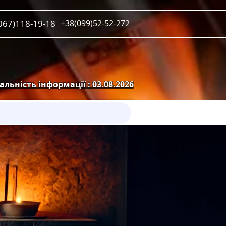
067)118-19-18
+38(099)52-52-272
льність інформації : 03.08.2026