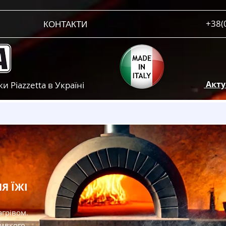
+38(
КОНТАКТИ
Актуа
 Piazzetta в Україні
Я ЇЖІ
агрівом.
ривкого