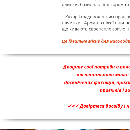
оливки, базилік та інші аромат
Кухар із задоволенням працює б
начинки. Аромат свіжої піци по
що кидають своє тепле світло 
Це ідеальне місце для насоло
Довірте свої потреби в печ
постачальника може п
досвідчених фахівців, прих
проєктів і г
✔✔✔ Довіртеся досвіду і н