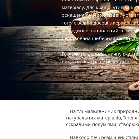
матеріалу. Для кращої утилізації т
оснащена камерою подвійного зг
того, є великі дверці з керамічни
усередині встановлений термомет
регульована шиберная заслінка.
Готуємо на дровах смачну їжу. Іта
пицца
печь- краще рішення.
На тлі мальовничих природних 
натуральних матеріалів, її теп
яскравими полум'ями, створююч
Навколо печі розміщені стільці 