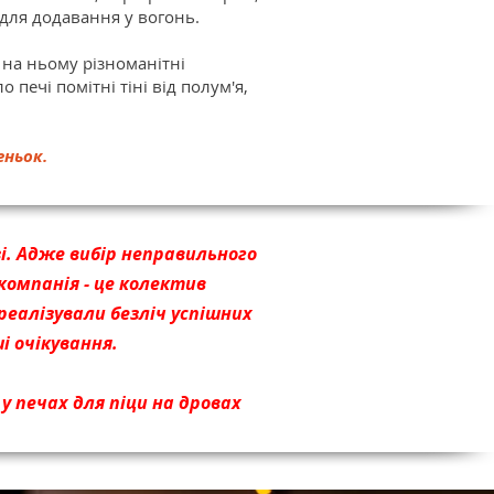
 для додавання у вогонь.
 на ньому різноманітні
печі помітні тіні від полум'я,
еньок.
зі. Адже вибір неправильного
омпанія - це колектив
реалізували безліч успішних
і очікування.
у печах для піци на дровах