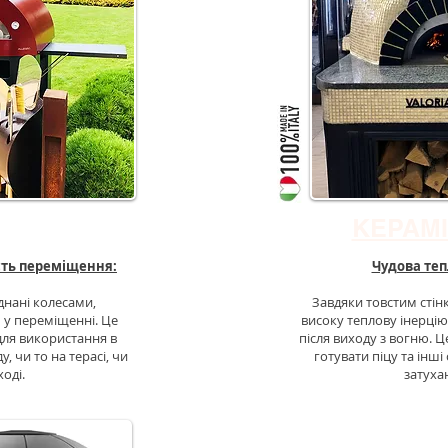
І ПЕЧІ
КЕРАМІ
ість переміщення:
Чудова теп
аднані колесами,
Завдяки товстим стінк
 у переміщенні. Це
високу теплову інерцію
для використання в
після виходу з вогню. 
у, чи то на терасі, чи
готувати піцу та інші
ході.
затуха