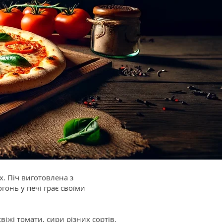
. Піч виготовлена з
гонь у печі грає своїми
віжі томати, сири різних сортів,