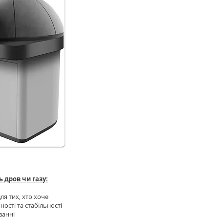
НІ ПЕЧІ
 дров чи газу:
ля тих, хто хоче
сті та стабільності
ванні