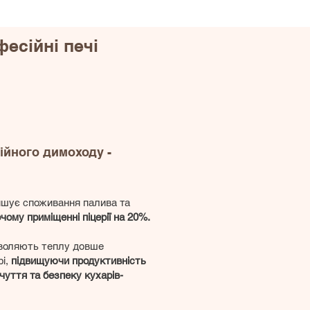
есійні печі
війного димоходу -
ншує споживання палива та
ому приміщенні піцерії на 20%.
зволяють теплу довше
рі,
підвищуючи продуктивність
чуття та безпеку кухарів-