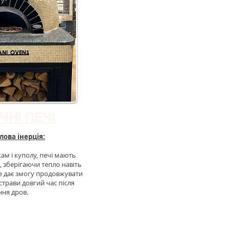
ЧНІ ПЕЧІ
лова інерція:
ам і куполу, печі мають
, зберігаючи тепло навіть
Це дає змогу продовжувати
 страви довгий час після
ння дров.