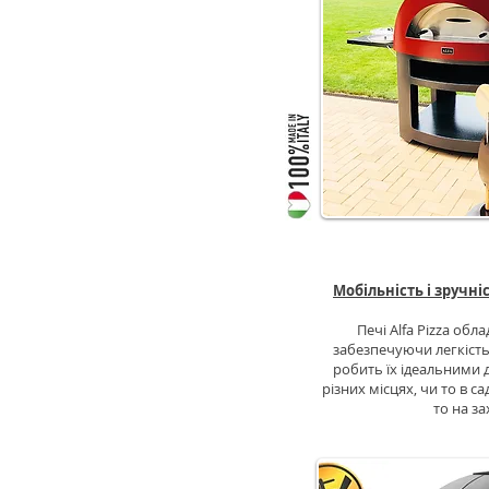
МЕТАЛЕВ
Мобільність і зручн
Печі Alfa Pizza обл
забезпечуючи легкість
робить їх ідеальними 
різних місцях, чи то в сад
то на за