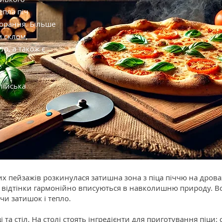
епла піч
орання. Більше
м склом,
р, а також є
лійська
пейзажів розкинулася затишна зона з піца піччю на дровах
лі відтінки гармонійно вписуються в навколишню природу. Во
и затишок і тепло.
та стіл. На столі стоять інгредієнти для приготування піци: с