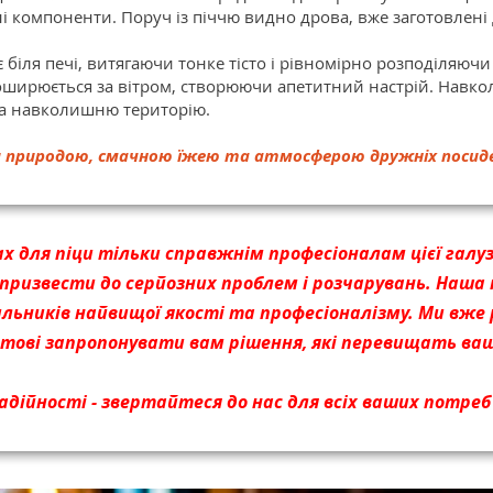
ні компоненти. Поруч із піччю видно дрова, вже заготовлені
іля печі, витягаючи тонке тісто і рівномірно розподіляючи
ширюється за вітром, створюючи апетитний настрій. Навколо 
на навколишню територію.
ди природою, смачною їжею та атмосферою дружніх посид
ах для піци тільки справжнім професіоналам цієї галу
ризвести до серйозних проблем і розчарувань. Наша к
ильників найвищої якості та професіоналізму. Ми вже 
отові запропонувати вам рішення, які перевищать ваш
адійності - звертайтеся до нас для всіх ваших потреб 