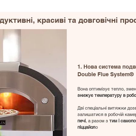
уктивні, красиві та довговічні проф
1. Нова система под
Double Flu
e System®
Вона оптимізує тепло, зме
знижує температуру в робоч
Дві спеціальні витяжки до
залишатися в робочій каме
печі
, а разом з
тим і самопо
піццайол
о