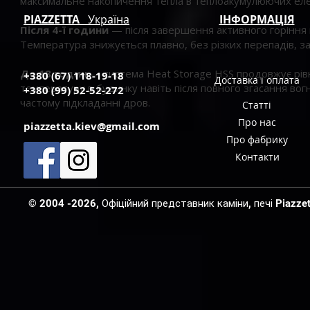
максимальне накопичення тепла в теплоакумулюючих ел
PIAZZETTA
Україна
ІНФОРМАЦІЯ
Після 4-ї години
— після завершення активного горіння 
Температура знижується плавно, без різких перепадів, 
До 18 годин
— система Heat Storage HSS продовжує рів
+380 (67) 118-19-18
Доставка і оплата
температуру в будинку навіть після повного згасання во
+380 (99) 52-52-272
частому підкладанні дров.
Статті
Про нас
piazzetta.kiev@gmail.com
Про фабрику
Контакти
© 2004 -2026, Офіційний представник каміни, печі Piazzetta