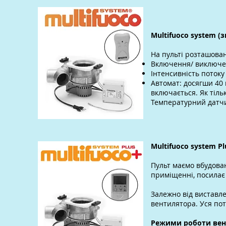
Multifuoco system (
з
На пульті розташован
Включення/ виключ
Інтенсивність поток
Автомат: досягши 40 
включається. Як тіль
Температурний датчи
Multifuoco system P
Пульт маємо вбудова
приміщенні, посилає
Залежно від виставле
вентилятора. Уся пот
Режими роботи вен