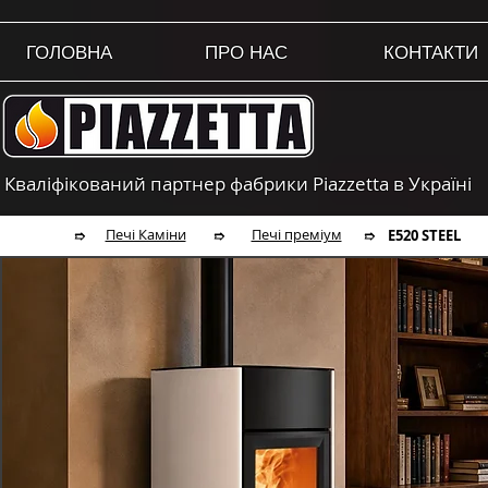
ГОЛОВНА
ПРО НАС
КОНТАКТИ
Кваліфікований партнер фабрики Piazzetta в Україні
Печі Каміни
Печі преміум
E520 STEEL
➱
➱
➱