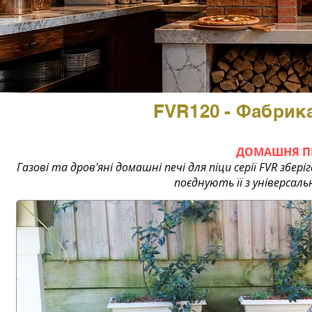
FVR120 - Фабрика 
ДОМАШНЯ ПІ
Газові та дров'яні домашні печі для піци серії FVR збері
поєднують її з універсал