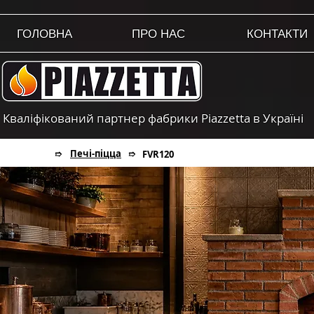
ГОЛОВНА
ПРО НАС
КОНТАКТИ
Кваліфікований партнер фабрики Piazzetta в Україні
Печі-піцца
➱
➱
FVR120