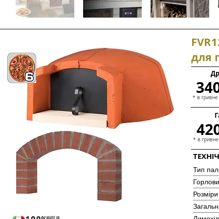
FVR1
для 
Др
340
* в гривне
Г
420
* в гривне
ТЕХНІЧ
Тип пал
Горлов
Розміри
Загальн
Димохід