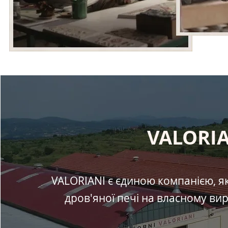
VALORIA
VALORIANI є єдиною компанією, я
дров'яної печі на власному виро