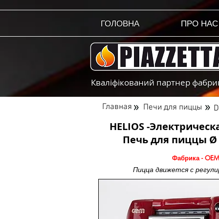
ГОЛОВНА
ПРО НАС
Кваліфікований партнер фабрики
Главная
Печи для пиццы
D
HELIOS -Электричес
Печь для пиццы
Ø 
Фабрика - OEM
Пицца движется с регул