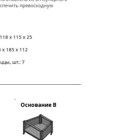
еспечить превосходную
118 x 115 x 25
 x 185 x 112
ццы, шт.: 7
Основание B