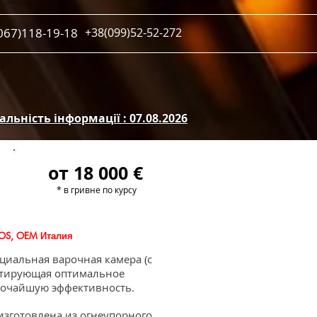
067)118-19-18
+38(099)52-52-272
льність інформації : 07.08.2026
от 18 000 €
* в гривне по курсу
IOS, OEM Италия
иальная варочная камера (с
нтирующая оптимальное
сочайшую эффективность.
отовлена ​​из огнеупорного