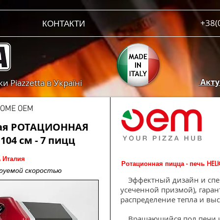
+38(
КОНТАКТИ
Актуа
 Piazzetta в Україні
OME OEM
кая РОТАЦИОННАЯ
104 см - 7 пицц
 Италия
Ротационная пицца - печь HEL
ируемой скоростью
Эффектный дизайн и спец
усеченной призмой), гара
распределение тепла и вы
Вращающийся пол печи изг