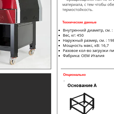
материала, с тем чтобы об
термостойкость.
Технические данные
Внутренний диаметр, см. : 
Вес, кг: 450
Наружный размер, см. : 198
Мощность макс, кВ: 16,7
Разовое кол-во загрузки пи
Фабрика: OEM Италия
Опционально
Основание A