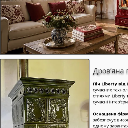
Дров’яна п
Піч Liberty від 
сучасних технол
стилями Liberty 
сучасні інтер’єри
Оснащена фірм
забезпечує висо
одному завантаж