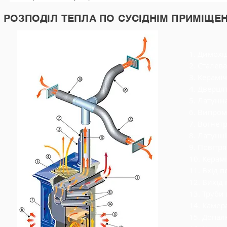
РОЗПОДІЛ ТЕПЛА ПО СУСІДНІМ ПРИМІЩЕ
1. Димохі
2. Сталев
3. Керамі
4. Дверця
5. Латунн
6. Випро
7. Вогнет
8. Латунн
9. Повітр
10. Керам
11. Вхід 
12. Вихід
13. Труби
14. Камера
15. Допа