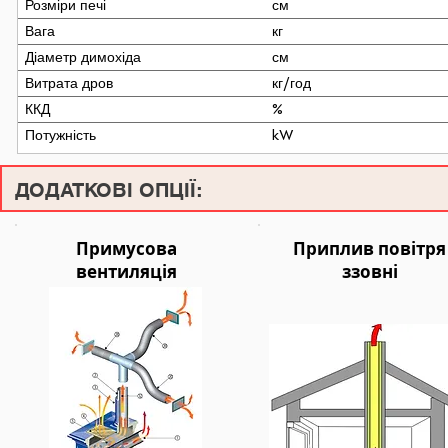
Розміри печі
см
Вага
кг
Діаметр димохіда
см
Витрата дров
кг/год
ККД
%
Потужність
kW
ДОДАТКОВІ ОПЦІЇ:
Примусова
Приплив повітря
вентиляція
ззовні