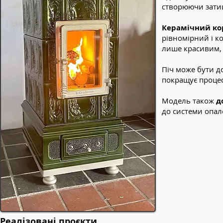
створюючи зати
Керамічний ко
рівномірний і к
лише красивим, 
Піч може бути 
покращує процес
Модель також
д
до системи опал
Реалізовані проєкти