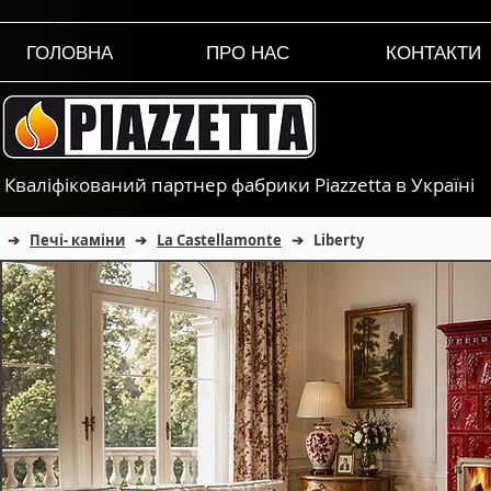
ГОЛОВНА
ПРО НАС
КОНТАКТИ
Кваліфікований партнер фабрики Piazzetta в Україні
➔
Печі- каміни
➔
La Castellamonte
➔
Liberty