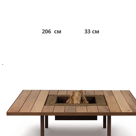
206 см
33 см
від 26.600 евро*
*в гривне по курсу