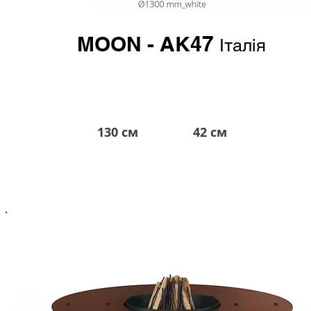
MOON - AK47
Італія
130 см
42 см
6.400 евро*
*в гривне по курсу