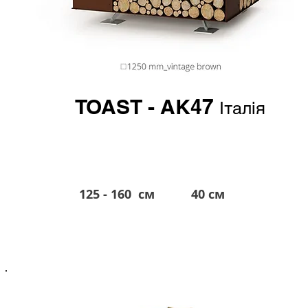
TOAST
- AK47
Італія
125 - 160 см
40 см
від 5.400 евро*
*в гривне по курсу