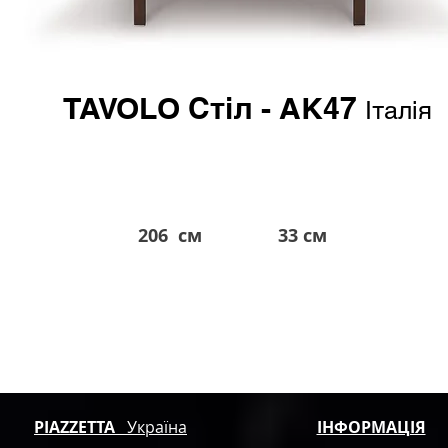
TAVOLO Стіл - AK47
Італія
206 см
33 см
від 8.900 евро*
*в гривне по курсу
PIAZZETTA
Україна
ІНФОРМАЦІЯ