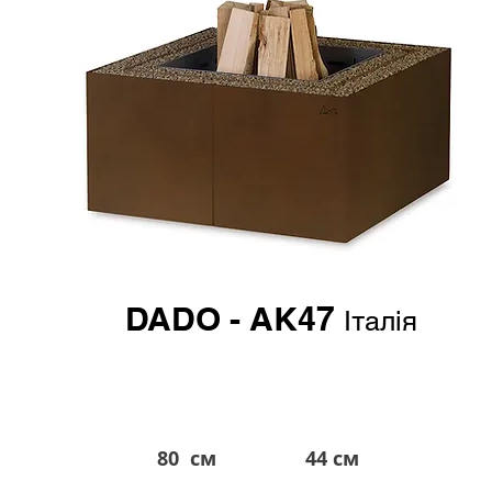
DADO - AK47
Італія
80 см
44 см