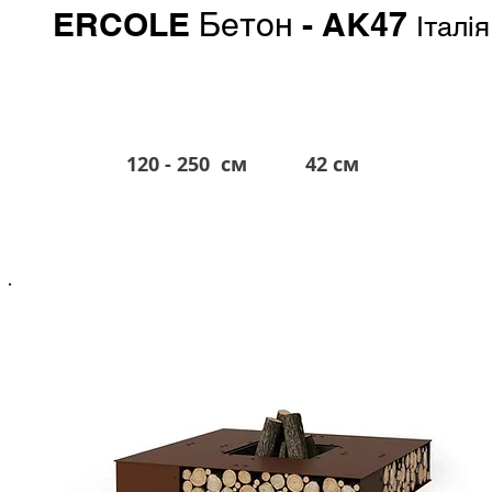
ERCOLE
- AK47
Бетон
Італія
120 - 250 см
42 см
від 6.900 евро*
*в гривне по курсу