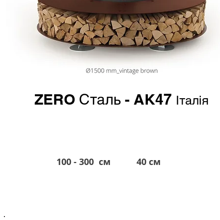
ZERO
- AK47
Сталь
Італія
100 - 300 см
40 см
від 4.200 евро*
*в гривне по курсу