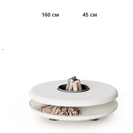
160 см
45 см
6.300 евро*
*в гривне по курсу