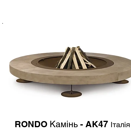
від 4.300 евро*
*в гривне по курсу
RONDO
- AK47
Камінь
Італія