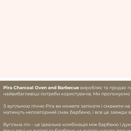
Pira Charcoal Oven and Barbecue
виробляє та продає п
найвибагливіші потреби користувачів. Ми пропонуємо
З вугільною піччю Pira ви можете запікати і смажити на 
матимуть неповторний смак барбекю, і все це завжди в
Вугільна піч - це ідеальна комбінація між барбекю і ду
Наші печі на вугіллі та барбекю на вугіллі чудово пра