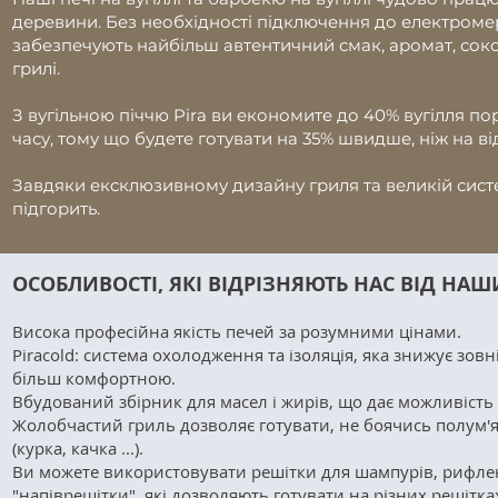
деревини. Без необхідності підключення до електромереж
забезпечують найбільш автентичний смак, аромат, соков
грилі.
З вугільною піччю Pira ви економите до 40% вугілля пор
часу, тому що будете готувати на 35% швидше, ніж на ві
Завдяки ексклюзивному дизайну гриля та великій систем
підгорить.
ОСОБЛИВОСТІ, ЯКІ ВІДРІЗНЯЮТЬ НАС ВІД НА
Висока професійна якість печей за розумними цінами.
Piracold: система охолодження та ізоляція, яка знижує зо
більш комфортною.
Вбудований збірник для масел і жирів, що дає можливість
Жолобчастий гриль дозволяє готувати, не боячись полум'я і
(курка, качка ...).
Ви можете використовувати решітки для шампурів, рифлені ре
"напіврешітки", які дозволяють готувати на різних решітка