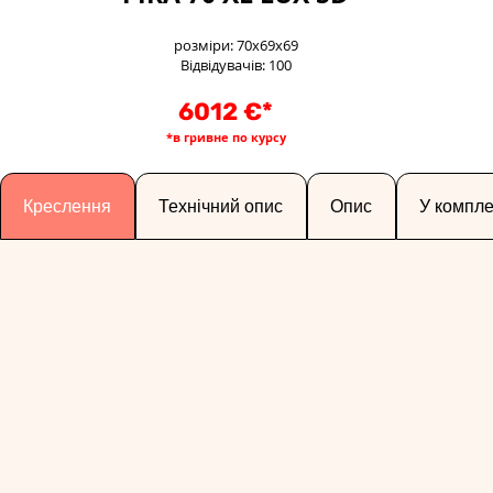
розміри: 70x69x69
Відвідувачів: 100
6012 €*
*в гривне по курсу
Креслення
Технічний опис
Опис
У компле