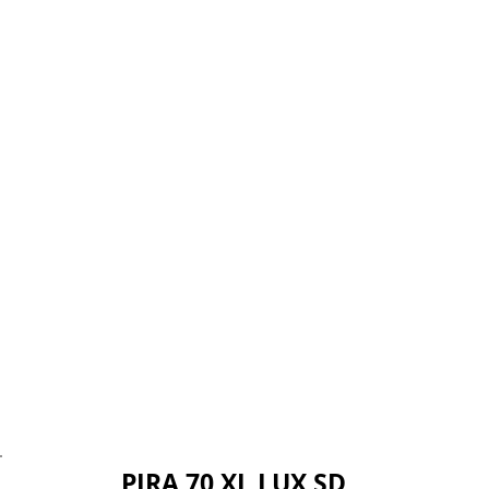
100
ш.70 г.69 в.69
167
кг
PIRA 70 XL LUX SD