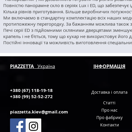
Повністю панорамне скло в серіях Lux і ED, що забезпечує ід
Кілька рівнів приготування. Більше виробничих потужнос
Ми включаємо в стандартну комплектацію всіх наших моде
протипожежну перегородку. За бажанням можлива також з
Печі серії ED з підйомними скляними дверцятами зменшуют
крапель і не б'ється, тому що кухар не використовує його 
Постійні інновації та можливість виготовлення спеціальни
PIAZZETTA
Україна
ІНФОРМАЦІЯ
+380 (67) 118-19-18
Доставка і оплата
+380 (99) 52-52-272
Статті
Про нас
piazzetta.kiev@gmail.com
Про фабрику
Контакти