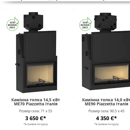
Камінна топка 14,5 кВт
Камінна топка 14,0 кВ
MЕ70 Piazzetta Італія
MЕ90 Piazzetta Італія
Розмір скла: 71 х 55
Розмір скла: 90.5 х 45
3 650 Є*
4 350 Є*
*в гривне п
о к
урсу
*в гривне п
о к
урсу