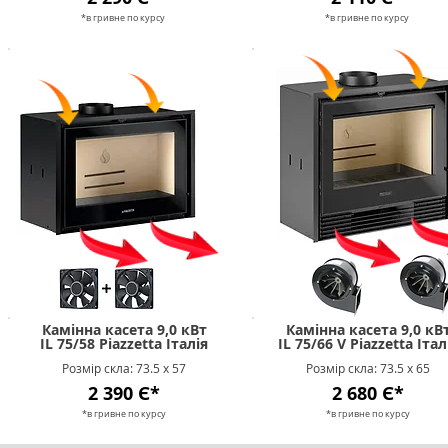
*в гривне п
о к
урсу
*в гривне п
о к
урсу
Камінна касета 9,0 кВт
Камінна касета 9,0 кВ
IL 75/58 Piazzetta Італія
IL 75/66 V Piazzetta Італ
Розмір скла: 73.5 х 57
Розмір скла: 73.5 х 65
2 390 Є*
2 680 Є*
*в гривне п
о к
урсу
*в гривне п
о к
урсу