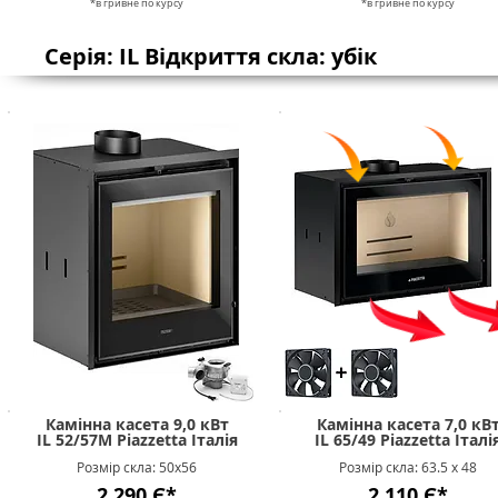
*в гривне п
о к
урсу
*в гривне п
о к
урсу
Серія: IL Відкриття скла: убік
Камінна касета 9,0 кВт
Камінна касета 7,0 кВ
IL 52/57M Piazzetta Італія
IL 65/49 Piazzetta Італі
Розмір скла: 50х56
Розмір скла: 63.5 х 48
2 290 Є*
2 110 Є*