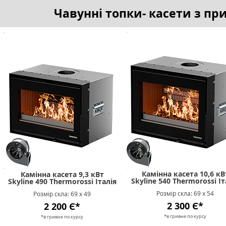
Чавунні топки- касети з пр
Камінна касета 10,6 кВ
Камінна касета 9,3 кВт
Skyline 540 Thermorossi Іт
Skyline 490 Thermorossi Італія
Розмір скла: 69 х 54
Розмір скла: 69 х 49
2 300 Є*
2 200 Є*
*в гривне п
о к
урсу
*в гривне п
о к
урсу