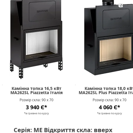
Камінна топка 16,5 кВт
Камінна топка 18,0 кВ
MA262SL Piazzetta Італія
MA262SL Plus Piazzetta Іт
Розмір скла: 90 х 70
Розмір скла: 90 х 70
3 940 Є*
4 060 Є*
*в гривне п
о к
урсу
*в гривне п
о к
урсу
Серія: ME Відкриття скла: вверх