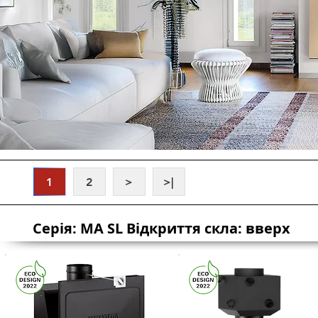
1
2
>
>|
Серія: MA SL Відкриття скла: вверх