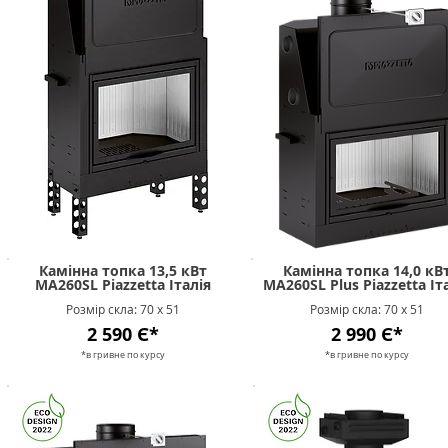
Камінна топка 13,5 кВт
Камінна топка 14,0 кВ
MA260SL Piazzetta Італія
MA260SL Plus Piazzetta Іт
Розмір скла: 70 х 51
Розмір скла: 70 х 51
2 590 Є*
2 990 Є*
*в гривне п
о к
урсу
*в гривне п
о к
урсу