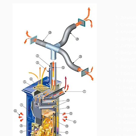
1. Димох
2. Сталев
3. Керам
4. Дверц
5. Латун
6. Випр
7. Вогне
8. Латун
9. Повіт
10. Кера
11. Вхід
12. Вихі
13. Труб
14. Камер
15. Доп
16. Камі
17. Прох