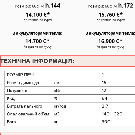
h.144
h.172
Розміри: 66 х 74
Розміри: 66 х 74
14.100 Є*
15.760 Є*
*в гривне по курсу
*в гривне по курсу
З акумуляторами тепла:
З акумуляторами тепла
14.700 Є*
16.900 Є*
*в гривне по курсу
*в гривне по курсу
ТЕХНІЧНА ІНФОРМАЦІЯ:
РОЗМІР ПЕЧІ
1
Розмір димохіда
см
15
Потужність
кВт
12
ККД
%
84
Витрата пального
кг/год
2,7
Опалювальний об'єм
м3
140 - 320
Вага
кг
390