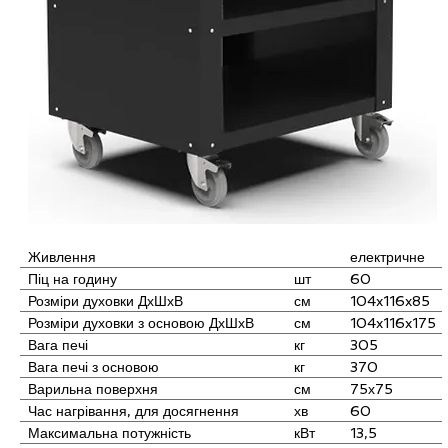
Живлення
електричне
Піц на годину
шт
60
Розміри духовки ДхШхВ
см
104x116x85
Розміри духовки з основою ДхШхВ
см
104x116x175
Вага печі
кг
305
Вага печі з основою
кг
370
Варильна поверхня
см
75х75
Час нагрівання, для досягнення
хв
60
500°C
Максимальна потужність
кВт
13,5