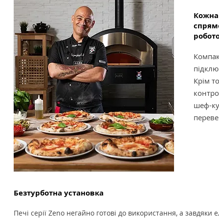
Кожна
спрям
робот
Компак
підклю
Крім т
контро
шеф-ку
переве
​​Безтурботна установка
Печі серії Zeno негайно готові до використання, а завдяки