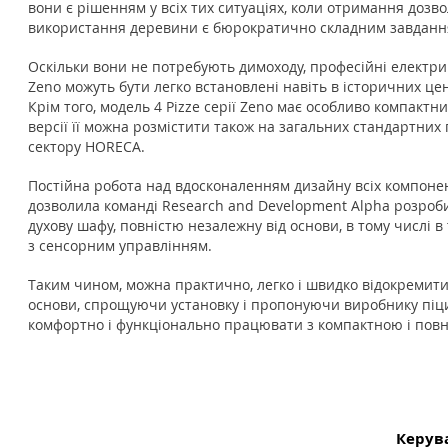
вони є рішенням у всіх тих ситуаціях, коли отримання дозво
використання деревини є бюрократично складним завданн
Оскільки вони не потребують димоходу, професійні електри
Zeno можуть бути легко встановлені навіть в історичних цен
Крім того, модель 4 Pizze серії Zeno має особливо компактни
версії її можна розмістити також на загальних стандартних
сектору HORECA.
Постійна робота над вдосконаленням дизайну всіх компоне
дозволила команді Research and Development Alpha розроб
духову шафу, повністю незалежну від основи, в тому числі в
з сенсорним управлінням.
Таким чином, можна практично, легко і швидко відокремити
основи, спрощуючи установку і пропонуючи виробнику піц
комфортно і функціонально працювати з компактною і пов
Керув