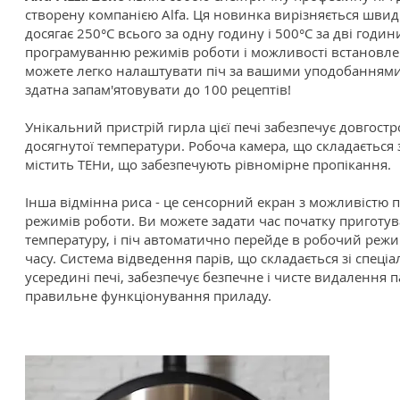
створену компанією Alfa. Ця новинка вирізняється шви
досягає 250°C всього за одну годину і 500°C за дві годин
програмуванню режимів роботи і можливості встановле
можете легко налаштувати піч за вашими уподобаннями.
здатна запам'ятовувати до 100 рецептів!
Унікальний пристрій гирла цієї печі забезпечує довгост
досягнутої температури. Робоча камера, що складається
містить ТЕНи, що забезпечують рівномірне пропікання.
Інша відмінна риса - це сенсорний екран з можливістю 
режимів роботи. Ви можете задати час початку приготув
температуру, і піч автоматично перейде в робочий реж
часу. Система відведення парів, що складається зі спеці
усередині печі, забезпечує безпечне і чисте видалення п
правильне функціонування приладу.