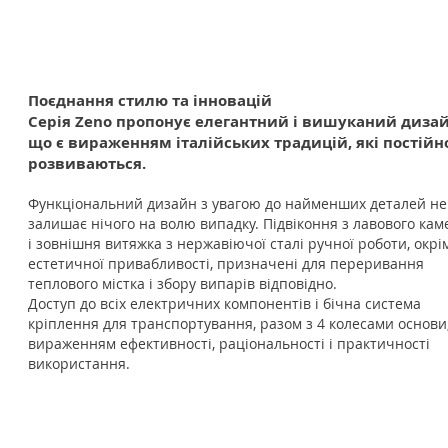
Поєднання стилю та інновацій
Серія Zeno пропонує елегантний і вишуканий дизай
що є вираженням італійських традицій, які постійн
розвиваються.
Функціональний дизайн з увагою до найменших деталей не
залишає нічого на в
олю випадку. Підвіконня з лавового ка
і зовнішня витяжка з нержавіючої сталі ручної роботи, окрі
естетичної привабливості, призначені для переривання
теплового містка і збору випарів відповідно.
Доступ до всіх електричних компонентів і бічна система
кріплення для транспортування, разом з 4 колесами основи,
вираженням ефективності, раціональності і практичності
використання.