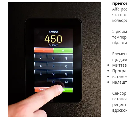
приго
Alfa ро
яка по
кольоро
5-дюйм
темпер
підлоги
Елемент
що доз
Миттєв
П
рогра
встано
налашт
Сенсорн
встано
рецепт
вдоско