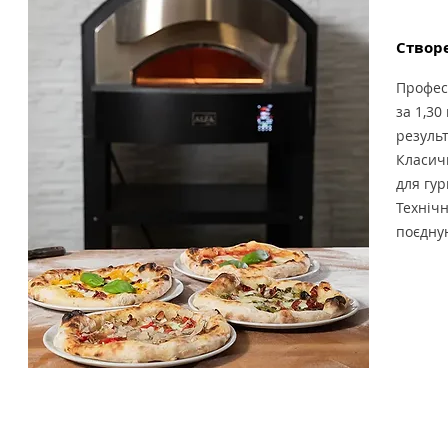
Створе
Професі
за 1,30
резуль
Класичн
для гур
Технічн
поєдну