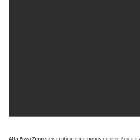
Alfa Pizza Zeno
являє собою електричну професійну піч 