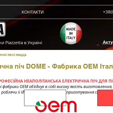
+38(
КОНТАКТИ
Актуа
 Piazzetta в Україні
ичні печі пицца
чна піч DOME - Фабрика OEM Італі
РОФЕСІЙНА НЕАПОЛІТАНСЬКА Е
ЛЕ
КТРИЧНА ПІЧ ДЛЯ П
ої фабрики OEM об'єднує в собі високу якість виготовленн
 роблячи її ідеальним вибором для приготування смачної 