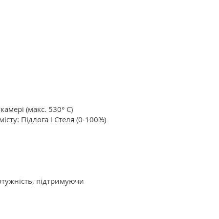
амері (макс. 530° C)
сту: Підлога і Стеля (0-100%)
отужність, підтримуючи