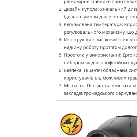
рівномірне і швидке приготуван
Дизайн купола: Унікальний диз
ідеальні умови для рівномірного
Регульована температура: Корис
регулювального механізму, що д
Конструкція з високоякісних мат
надійну роботу протягом довгог
Простота у використанні: Ергон
вибором як для професійних кух
Безпека: Піца-піч обладнана си
користувачів від можливих тра
Місткість: Піч здатна вмістити 
закладів громадського харчуван