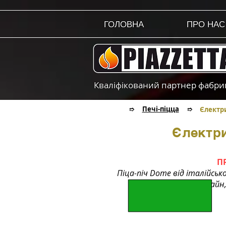
ГОЛОВНА
ПРО НАС
Кваліфікований партнер фабрики
Печі-піцца
➱
➱
Єлектр
Єлектри
П
Піца-піч Dome від італійськ
стильний дизайн,