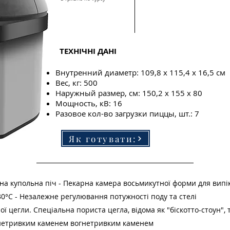
ТЕХНІЧНІ ДАНІ
Внутренний диаметр: 109,8 x 115,4 x 16,5 см
Вес, кг: 500
Наружный размер, см: 150,2 x 155 x 80
Мощность, кВ: 16
Разовое кол-во загрузки пиццы, шт.: 7
Як готувати:
а купольна піч - Пекарна камера восьмикутної форми для випік
°C - Незалежне регулювання потужності поду та стелі
ої цегли. Спеціальна пориста цегла, відома як "біскотто-стоун"
нетривким каменем вогнетривким каменем