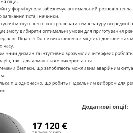
ня піци.
айн у формі купола забезпечує оптимальний розподіл тепла 
 запікання тіста і начинки.
тувачі можуть легко контролювати температуру всередині п
ає змогу вибирати оптимальні умови для приготування різн
еріалів: Піца-піч Dome виготовлена з міцних і довговічних м
о часу.
омічний дизайн та інтуїтивно зрозумілий інтерфейс роблять
арів, так і для домашнього використання.
стемами безпеки, що запобігають можливим аварійним ситуац
вм.
кілька піц одночасно, що робить її ідеальним вибором для ре
ня.
Додаткові опціЇ:
17 120 €
* в гривне по курсу