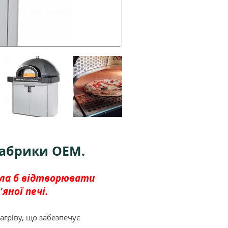
фабрики OEM.
гла б відтворювати
'ян
ої печі.
гріву, що забезпечує