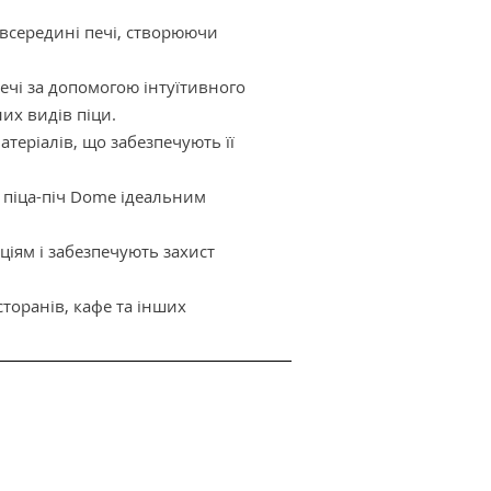
всередині печі, створюючи
ечі за допомогою інтуїтивного
их видів піци.
атеріалів, що забезпечують її
 піца-піч Dome ідеальним
іям і забезпечують захист
сторанів, кафе та інших