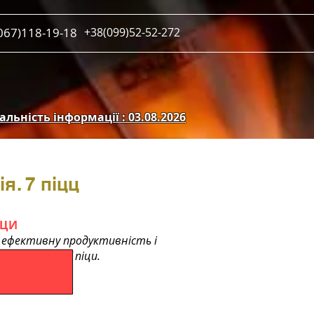
067)118-19-18
+38(099)52-52-272
льність інформації : 03.08.2026
я. 7 піцц
ІЦИ
я, ефективну продуктивність і
та ароматної піци.