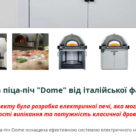
 піца-піч "Dome" від італійської 
кту була розробка електричної печі, яка мо
ості випікання та потужність класичної дров
ца-піч Dome оснащена ефективною системою електричного на