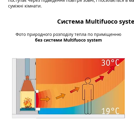
поступає через підведення повітря зовні, і посилається в м
суміжні кімнати.
Система Multifuoco sys
Фото природного розподілу тепла по приміщенню
без системи Multifuoco system