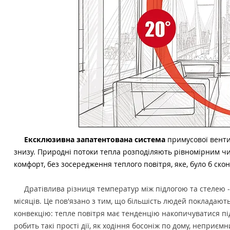
Ексклюзивна запатентована система
примусової венти
знизу. Природні потоки тепла розподіляють рівномірним чи
комфорт, без зосередження теплого повітря, яке, було б ско
Дратівлива різниця температур між підлогою та стелею -
місяців. Це пов'язано з тим, що більшість людей покладаю
конвекцію: тепле повітря має тенденцію накопичуватися під
робить такі прості дії, як ходіння босоніж по дому, неприє