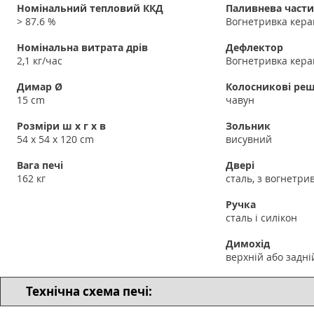
Номінальний тепловий ККД
Паливнева част
> 87.6 %
Вогнетривка кера
Номінальна витрата дрів
Дефлектор
2,1 кг/час
Вогнетривка кера
Димар Ø
Колосникові реш
15 cm
чавун
Розміри ш x г x в
Зольник
54 x 54 x 120 cm
висувний
Вага печі
Двері
162 кг
сталь, з вогнетри
Ручка
сталь і силікон
Димохід
верхній або задні
Технічна схема печі: