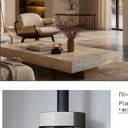
Пі
Pia
* BC