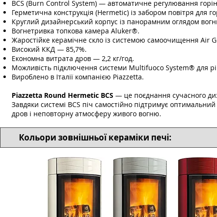
BCS (Burn Control System) — автоматичне регулювання горін
Герметична конструкція (Hermetic) із забором повітря для го
Круглий дизайнерський корпус із панорамним оглядом вогн
Вогнетривка топкова камера Aluker®.
Жаростійке керамічне скло із системою самоочищення Air Gl
Високий ККД — 85,7%.
Економна витрата дров — 2,2 кг/год.
Можливість підключення системи Multifuoco System® для рі
Вироблено в Італії компанією Piazzetta.
Piazzetta Round Hermetic BCS
— це поєднання сучасного диз
Завдяки системі BCS піч самостійно підтримує оптимальни
дров і неповторну атмосферу живого вогню.
Кольори зовнішньої кераміки печі: