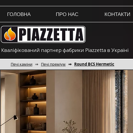
ГОЛОВНА
ПРО НАС
КОНТАКТИ
Кваліфікований партнер фабрики Piazzetta в Україні
Печі каміни
⇒
Печі преміум
⇒
Round BCS Hermetic