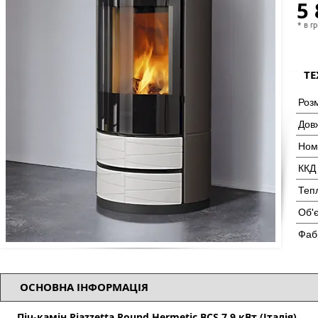
5 
* в г
ТЕ
Роз
Дов
Ном
ККД
Теп
Об'
Фаб
ОСНОВНА ІНФОРМАЦІЯ
Піч-камін Piazzetta Round Hermetic BCS 7,9 кВт (Італія)