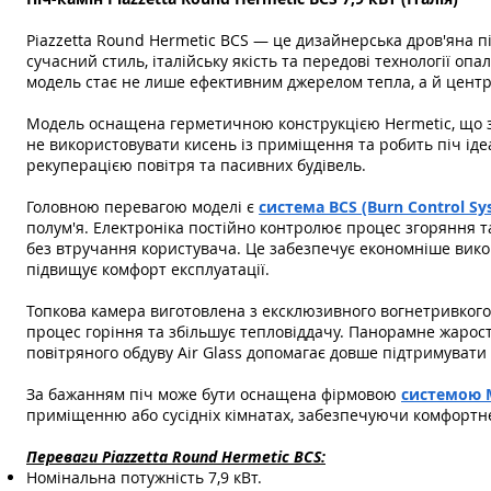
Piazzetta Round Hermetic BCS — це дизайнерська дров'яна п
сучасний стиль, італійську якість та передові технології о
модель стає не лише ефективним джерелом тепла, а й центр
Модель оснащена герметичною конструкцією Hermetic, що за
не використовувати кисень із приміщення та робить піч іде
рекуперацією повітря та пасивних будівель.
Головною перевагою моделі є
система BCS (Burn Control Sy
полум'я. Електроніка постійно контролює процес згоряння 
без втручання користувача. Це забезпечує економніше викор
підвищує комфорт експлуатації.
Топкова камера виготовлена з ексклюзивного вогнетривкого
процес горіння та збільшує тепловіддачу. Панорамне жарост
повітряного обдуву Air Glass допомагає довше підтримувати
За бажанням піч може бути оснащена фірмовою
системою M
приміщенню або сусідніх кімнатах, забезпечуючи комфортне
Переваги Piazzetta Round Hermetic BCS:
Номінальна потужність 7,9 кВт.