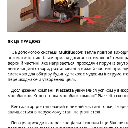
ЯК ЦЕ ПРАЦЮЄ?
За допомогою системи
Multifuoco®
тепле повітря виходит
автоматично, як тільки прилад досягає оптимальної темпер
верхній частині, яке нагрівається, проходячи поруч із внут
вентиляційні отвори, розташовані в нижній частині приладу
системою для обігріву будинку, також є чудовим інструмент
перешкоджаючи утворенню цвілі.
Дослідження компанії
Piazzetta
увінчалися успіхом у вико
моноблоков. Кожна топка-моноблок компанії Piazzetta скон
Вентилятор розташований в нижній частині топки, і через 
залишається в нерухомому стані на рівні стелі.
Повітря проходить через спеціальні канали і ще більше наг