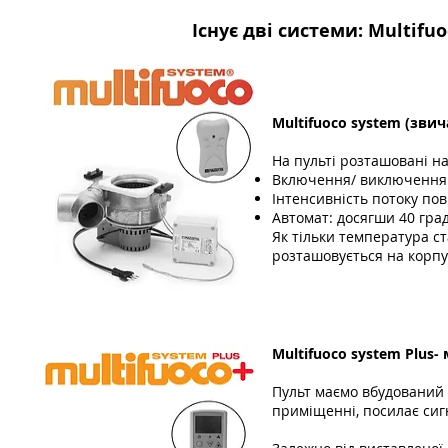
Існує дві системи: Multifu
Multifuoco system (
звич
На пульті розташовані на
Включення/ виключення
Інтенсивність потоку по
Автомат: досягши 40 гра
Як тільки температура с
розташовується на корпу
Multifuoco system Plus
Пульт маємо вбудований 
приміщенні, посилає сиг